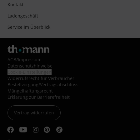
Kontakt
Ladengeschäft
Service im Überblick
AGB
/
Impressum
Datenschutzhinweise
Cookie-Einstellungen
Widerrufsrecht für Verbraucher
Bestellvorgang/Vertragsabschluss
Mängelhaftungsrecht
Erklärung zur Barrierefreiheit
Vertrag widerrufen