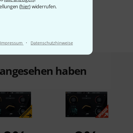
ellungen (
hier
) widerrufen.
·
Impressum
Datenschutzhinweise
t angesehen haben