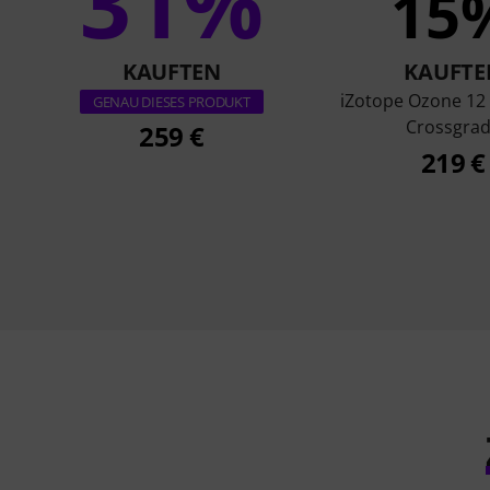
31%
15
KAUFTEN
KAUFTE
iZotope Ozone 12
GENAU DIESES PRODUKT
Crossgra
259 €
219 €