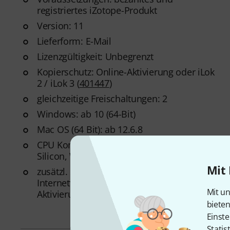
registriertes iZotope-Produkt
Version: 11
Lieferform: E-Mail
Lizenzgültigkeit: Unbegrenzt
Kopierschutz: Online-Aktivierung oder iLok
2 / iLok 3 (
401447
)
gleichzeitige Freischaltungen: 2
Windows: ab 10 (64-Bit)
Mac OS (64 Bit): ab 12.6.8
CPU Kompatibilität: Apple Intel, Apple
Silicon, Windows AMD, Windows Intel
Mit 
zusätzl. Systemvoraussetzungen:
Internetverbindung für Installation und
Mit un
Aktivierung
biete
Einste
Statis