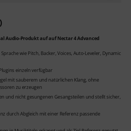
)
ial Audio-Produkt auf auf Nectar 4 Advanced
prache wie Pitch, Backer, Voices, Auto-Leveler, Dynamic
lugins einzeln verfügbar
egel mit sauberem und natürlichen Klang, ohne
ssoren zu erzeugen
 und nicht gesungenen Gesangsteilen und stellt sicher,
ligenz durch Abgleich mit einer Referenz passende
n in Musiktiteln erkannt und als Ziel-Referenz genutzt