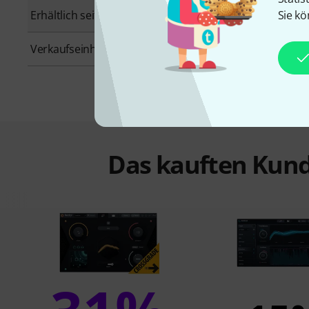
Erhältlich seit
September 2023
Sie kö
Verkaufseinheit
1 Stück
Das kauften Kund