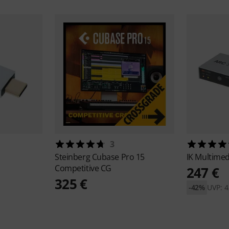
3
Steinberg
Cubase Pro 15
IK Multime
Competitive CG
247 €
325 €
-42%
UVP: 4