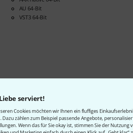
AU 64-Bit
VST3 64-Bit
Liebe serviert!
seren Cookies möchten wir Ihnen ein fluffiges Einkaufserlebn
n. Dazu zählen zum Beispiel passende Angebote, personalisie
llungen. Wenn das für Sie okay ist, stimmen Sie der Nutzung 
tiken und Marketing einfach durch einen Klick auf „Geht klar“ z