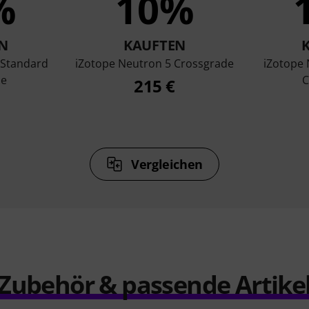
%
10%
N
KAUFTEN
 Standard
iZotope Neutron 5 Crossgrade
iZotope 
de
C
215 €
Vergleichen
Zubehör & passende Artike