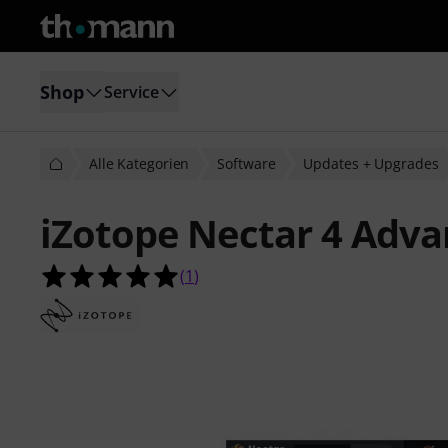
Shop
Service
Alle Kategorien
Software
Updates + Upgrades
iZotope Nectar 4 Adva
5.0 von 5 Sternen aus 1 Kundenbe
(
1
)