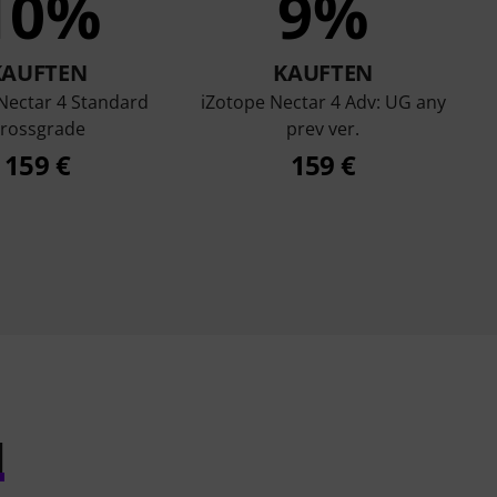
10%
9%
KAUFTEN
KAUFTEN
Nectar 4 Standard
iZotope Nectar 4 Adv: UG any
rossgrade
prev ver.
159 €
159 €
l