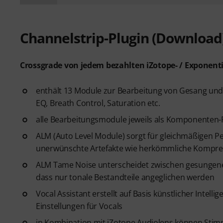
Channelstrip-Plugin (Download
Crossgrade von jedem bezahlten iZotope- / Exponent
enthält 13 Module zur Bearbeitung von Gesang und S
EQ, Breath Control, Saturation etc.
alle Bearbeitungsmodule jeweils als Komponenten-P
ALM (Auto Level Module) sorgt für gleichmäßigen P
unerwünschte Artefakte wie herkömmliche Kompre
ALM Tame Noise unterscheidet zwischen gesungenen
dass nur tonale Bestandteile angeglichen werden
Vocal Assistant erstellt auf Basis künstlicher Intel
Einstellungen für Vocals
in Kombination mit iZotope Audiolens können Stimme