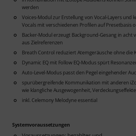
werden
Voices-Modul zur Erstellung von Vocal-Layers und
Vocals mit verschiedenen Profilen auf Presetbasis 
Backer-Modul erzeugt Background-Gesang in acht ve
aus Zielreferenzen
Breath Control reduziert Atemgeräusche ohne die 
Dynamic EQ mit Follow EQ-Modus spürt Resonanzen a
Auto-Level-Modus passt den Pegel eingehender Aud
spurübergreifende Kommunikation mit anderen iZo
wie klangliche Ausgewogenheit, Verdeckungseffekte
inkl. Celemony Melodyne essential
Systemvoraussetzungen
Voraussetzungen: bezahltes und