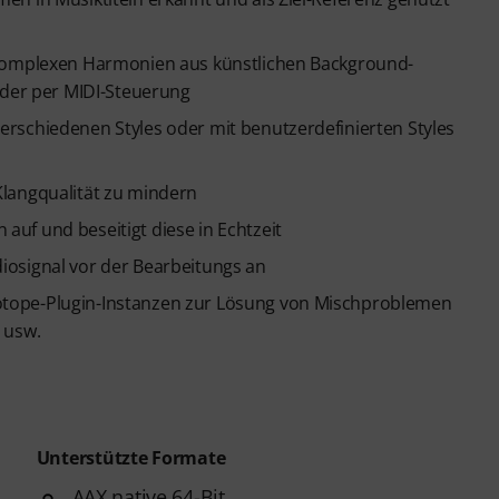
 komplexen Harmonien aus künstlichen Background-
oder per MIDI-Steuerung
rschiedenen Styles oder mit benutzerdefinierten Styles
Klangqualität zu mindern
uf und beseitigt diese in Echtzeit
iosignal vor der Bearbeitungs an
tope-Plugin-Instanzen zur Lösung von Mischproblemen
 usw.
Unterstützte Formate
AAX native 64-Bit