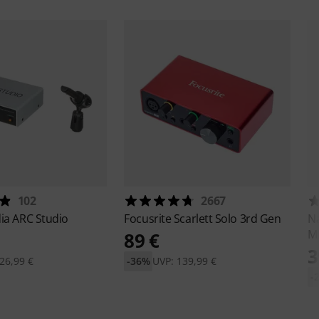
102
2667
dia
ARC Studio
Focusrite
Scarlett Solo 3rd Gen
Na
MK
89 €
3
26,99 €
-36%
UVP: 139,99 €
-