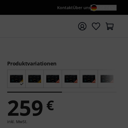
Kontakt
Über uns
DE / €
e mit Suchwort {searchTerm} starten
Produktvariationen
259
€
inkl. MwSt.