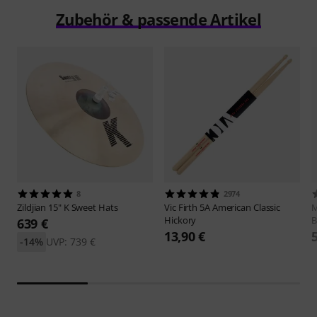
Zubehör & passende Artikel
8
2974
Zildjian
15" K Sweet Hats
Vic Firth
5A American Classic
M
Hickory
B
639 €
13,90 €
-14%
UVP: 739 €