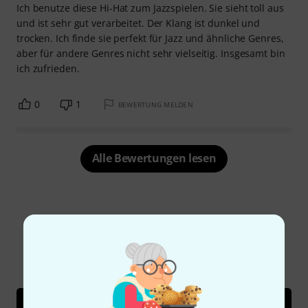
Ich benutze diese Hi-Hat zum Jazzspielen. Sie sieht toll aus
und ist sehr gut verarbeitet. Der Klang ist dunkel und
trocken. Ich finde sie perfekt für Jazz und ähnliche Genres,
aber für andere Genres nicht sehr vielseitig. Insgesamt bin
ich zufrieden.
0
1
BEWERTUNG MELDEN
Alle Bewertungen lesen
Schon gewusst?
Alle
Videos
Ratgeber
Testberichte