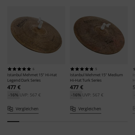
6
5
Istanbul Mehmet
15" Hi-Hat
Istanbul Mehmet
15" Medium
I
Legend Dark Series
Hi-Hat Turk Series
H
477 €
477 €
-16%
UVP: 567 €
-16%
UVP: 567 €
Vergleichen
Vergleichen