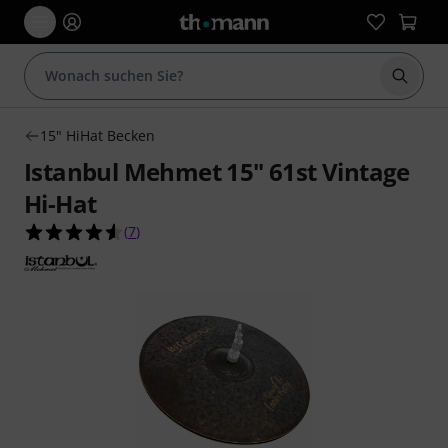
Suche 
15" HiHat Becken
Istanbul Mehmet 15" 61st Vintage
Hi-Hat
4.6 von 5 Sternen aus 7 Kundenbewertungen
(
7
)