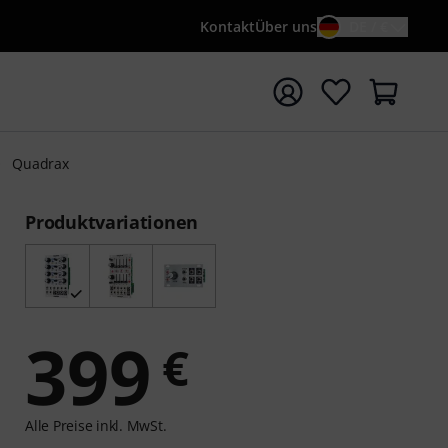
Kontakt
Über uns
DE / €
e mit Suchwort {searchTerm} starten
Quadrax
Produktvariationen
399
€
Alle Preise inkl. MwSt.