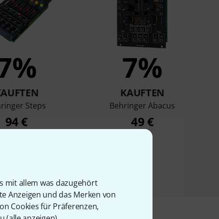
7%
7%
KAUFTEN
KAUFTEN
ringer Steps
Behringer Abacus
94 €
49 €
is mit allem was dazugehört
rte Anzeigen und das Merken von
von Cookies für Präferenzen,
u (
alle anzeigen
).