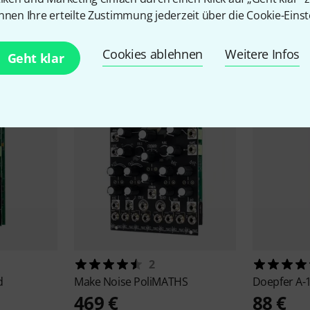
nnen Ihre erteilte Zustimmung jederzeit über die Cookie-Einst
Zubehör & passende Artike
Cookies ablehnen
Weitere Infos
Geht klar
2
d
Make Noise
PoliMATHS
Doepfer
A-
469 €
88 €