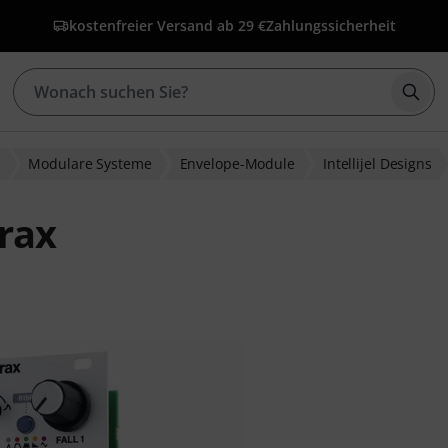
kostenfreier Versand ab 29 €
Zahlungssicherheit
Such
r
Modulare Systeme
Envelope-Module
Intellijel Designs
drax
ewertungen