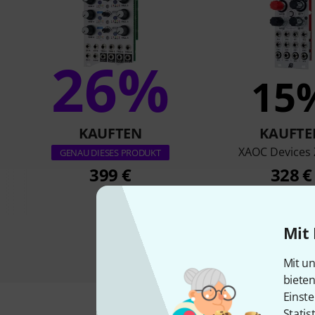
26%
15
KAUFTEN
KAUFTE
XAOC Devices 
GENAU DIESES PRODUKT
399 €
328 €
Mit 
Mit un
biete
Einste
Statis