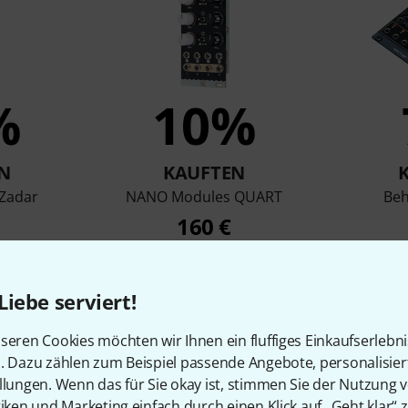
%
10%
N
KAUFTEN
Zadar
NANO Modules QUART
Beh
160 €
Liebe serviert!
Vergleichen
seren Cookies möchten wir Ihnen ein fluffiges Einkaufserlebn
n. Dazu zählen zum Beispiel passende Angebote, personalisie
llungen. Wenn das für Sie okay ist, stimmen Sie der Nutzung 
tiken und Marketing einfach durch einen Klick auf „Geht klar“ z