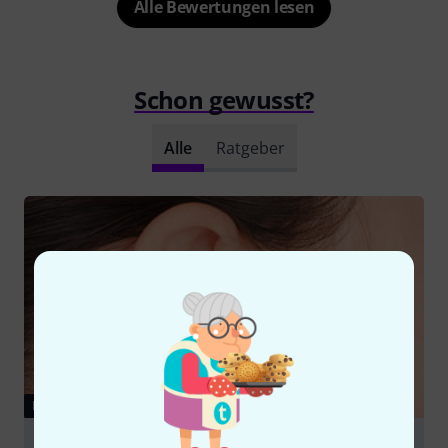
Alle Bewertungen lesen
Schon gewusst?
Alle
Ratgeber
RATGEBER
In-Ear Monitoring