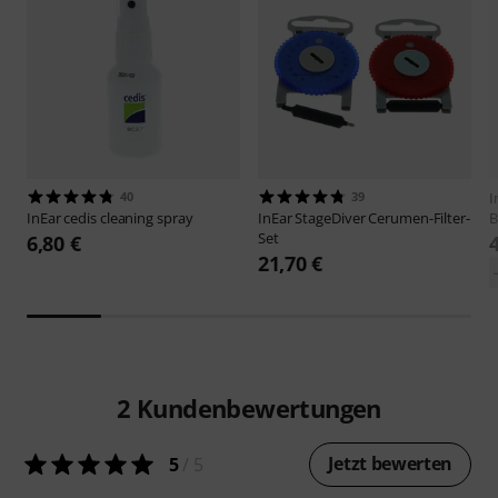
40
39
I
InEar
cedis cleaning spray
InEar
StageDiver Cerumen-Filter-
B
Set
6,80 €
21,70 €
2
Kundenbewertungen
Jetzt bewerten
5
/ 5