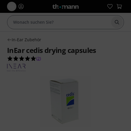
Suche 
In-Ear Zubehör
InEar cedis drying capsules
5.0 von 5 Sternen aus 2 Kundenbewertungen
(
2
)