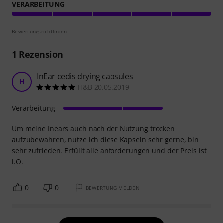
VERARBEITUNG
Bewertungsrichtlinien
1
Rezension
InEar cedis drying capsules
H
H&B 20.05.2019
Verarbeitung
Um meine Inears auch nach der Nutzung trocken
aufzubewahren, nutze ich diese Kapseln sehr gerne, bin
sehr zufrieden. Erfüllt alle anforderungen und der Preis ist
i.O.
0
0
BEWERTUNG MELDEN