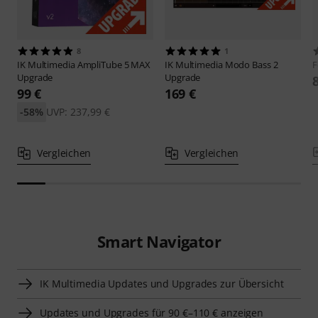
8
1
IK Multimedia
AmpliTube 5 MAX
IK Multimedia
Modo Bass 2
F
Upgrade
Upgrade
99 €
169 €
-58%
UVP: 237,99 €
Vergleichen
Vergleichen
Smart Navigator
IK Multimedia Updates und Upgrades zur Übersicht
Updates und Upgrades für 90 €–110 € anzeigen