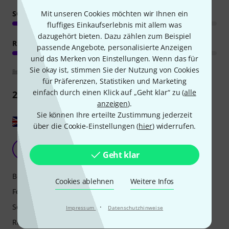
SOUND/QUALITÄT
Mit unseren Cookies möchten wir Ihnen ein
fluffiges Einkaufserlebnis mit allem was
dazugehört bieten. Dazu zählen zum Beispiel
RECHNER AUSLASTUNG
passende Angebote, personalisierte Anzeigen
und das Merken von Einstellungen. Wenn das für
Sie okay ist, stimmen Sie der Nutzung von Cookies
Bewertungsrichtlinien
für Präferenzen, Statistiken und Marketing
einfach durch einen Klick auf „Geht klar“ zu (
alle
2
Rezensionen
anzeigen
).
Sie können Ihre erteilte Zustimmung jederzeit
Original zeigen
über die Cookie-Einstellungen (
hier
) widerrufen.
Schönes Upgrade – wie erwartet.
J
Geht klar
Jedi_Al 06.02.2025
Bedienung
Cookies ablehnen
Weitere Infos
Features
Sound/Qualität
·
Impressum
Datenschutzhinweise
Rechner Auslastung