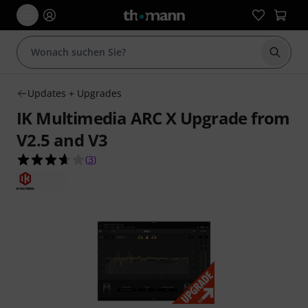
Suche 
Updates + Upgrades
IK Multimedia ARC X Upgrade from
V2.5 and V3
3.7 von 5 Sternen aus 3 Kundenbewertungen
(
3
)