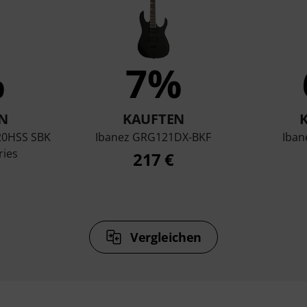
%
7%
N
KAUFTEN
20HSS SBK
Ibanez GRG121DX-BKF
Iban
ries
217 €
Vergleichen