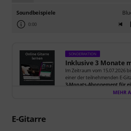
Soundbeispiele
Blu
0:00
SONDERAKTION
Inklusive 3 Monate 
Im Zeitraum vom 15.07.2026 bis
einer der teilnehmenden E-Gita
3-Monats-Abonnement für ei
57,00
. Nach dem Versand dein
MEHR A
automatisch per E-Mail zuges
automatisch.
Music2Me, dein Online-Lernpo
E-Gitarre
studierten Musiklehrern. Aus
2025/2026 in der Kategorie “E-