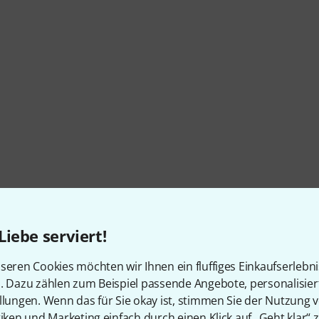
Liebe serviert!
Artikelnummer
484467
seren Cookies möchten wir Ihnen ein fluffiges Einkaufserlebn
n. Dazu zählen zum Beispiel passende Angebote, personalisie
Farbe
Rot
llungen. Wenn das für Sie okay ist, stimmen Sie der Nutzung 
tiken und Marketing einfach durch einen Klick auf „Geht klar“ z