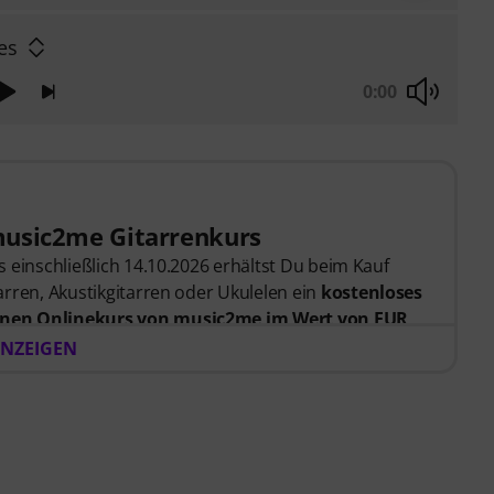
es
0:00
music2me Gitarrenkurs
 einschließlich 14.10.2026 erhältst Du beim Kauf
rren, Akustikgitarren oder Ukulelen ein
kostenloses
nen Onlinekurs von music2me im Wert von EUR
er Bestellung bekommst du den Freischaltcode
NZEIGEN
endet. Das music2me Abo endet nach Ablauf
rtal für Musik mit einem pädagogischen Konzept von
gezeichnet mit dem deutschen Bildungs-Award
Learning Instrumentalunterricht”! Mit über 400