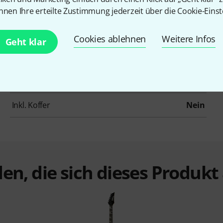
Decke
Keine
nnen Ihre erteilte Zustimmung jederzeit über die Cookie-Einst
Griffbrett
Jatoba
Cookies ablehnen
Weitere Infos
Geht klar
Mensur
648 mm
Tremolo
Ibanez T106
Inkl. Koffer
Nein
en, die sich dieses Produk