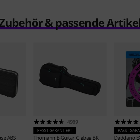
Zubehör & passende Artike
4969
PASST GARANTIERT
PASST GARA
ase ABS
Thomann
E-Guitar Gigbag BK
Daddario
E