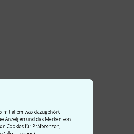
is mit allem was dazugehört
rte Anzeigen und das Merken von
von Cookies für Präferenzen,
u (
alle anzeigen
).