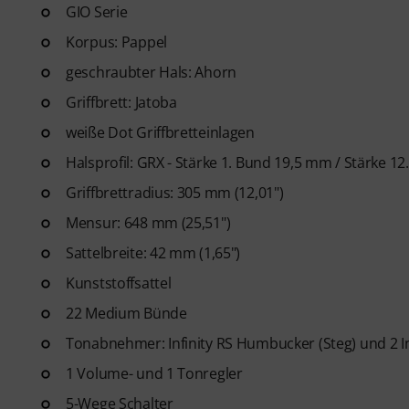
Gitarren Videolektionen für A
GIO Serie
Blues bis Metal und mehr. Mit
Korpus: Pappel
Ausdrucken sowie intelligente
geschraubter Hals: Ahorn
weitere Features.
Griffbrett: Jatoba
weiße Dot Griffbretteinlagen
Halsprofil: GRX - Stärke 1. Bund 19,5 mm / Stärke 1
Griffbrettradius: 305 mm (12,01")
Mensur: 648 mm (25,51")
Sattelbreite: 42 mm (1,65")
Kunststoffsattel
22 Medium Bünde
Tonabnehmer: Infinity RS Humbucker (Steg) und 2 Infi
1 Volume- und 1 Tonregler
5-Wege Schalter