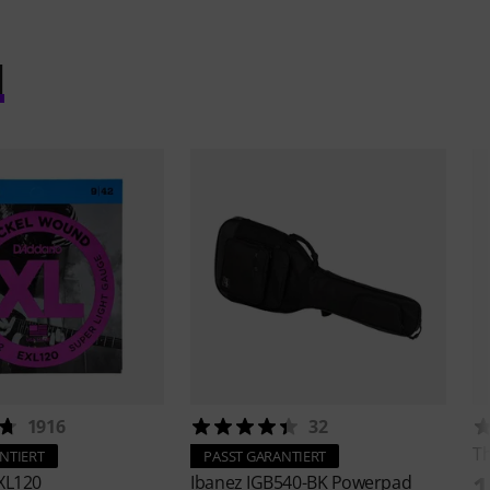
l
1916
32
T
NTIERT
PASST GARANTIERT
1
XL120
Ibanez
IGB540-BK Powerpad