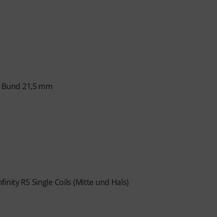
nfänger und Fortgeschrittene – von Pop, Rock und
 persönlichem Support per Chat, Noten zum
m Videoplayer mit Übungsfunktion, Zeitlupe und
2. Bund 21,5 mm
nity RS Single Coils (Mitte und Hals)