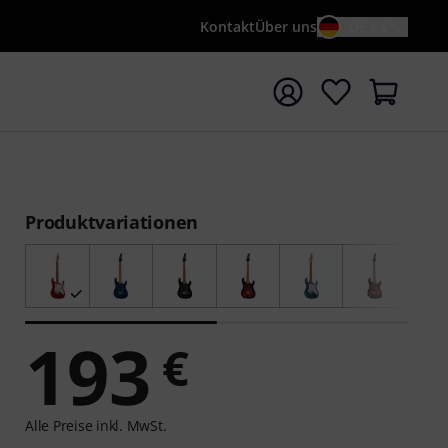
Kontakt
Über uns
DE / €
e mit Suchwort {searchTerm} starten
Produktvariationen
193
€
Alle Preise inkl. MwSt.