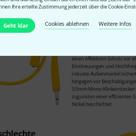
Störungen
nnen Ihre erteilte Zustimmung jederzeit über die Cookie-Einst
Die Splitkabel des Hosa-CMM
über einen Leiterquerschnit
Cookies ablehnen
Weitere Infos
Geht klar
Der Leiter selbst besteht au
sauerstofffreiem Kupfer für 
Signalklarheit und Leitfähigke
Spiralabschirmung besteht a
einen effektiven Schutz vor 
Einstreuungen und Hochfreq
robuste Außenmantel sichert
hingegen vor Beschädigunge
3,5mm-Mono-Klinkenstecker-
zugunsten einer effizienten 
Nickel beschichtet.
schlechte