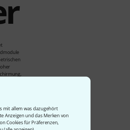
er
et
undmodule
metrischen
hoher
 Schirmung,
örungsfreie
er runden
is mit allem was dazugehört
rte Anzeigen und das Merken von
treuungen und
von Cookies für Präferenzen,
u (
alle anzeigen
).