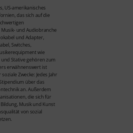
es, US-amerikanisches
ornien, das sich auf die
ochwertigen
e Musik- und Audiobranche
diokabel und Adapter,
abel, Switches,
Musikerequipment wie
 und Stative gehören zum
ers erwähnenswert ist
 soziale Zwecke: Jedes Jahr
 Stipendium über das
 Tontechnik an. Außerdem
nisationen, die sich für
 Bildung, Musik und Kunst
squalität von sozial
etzen.