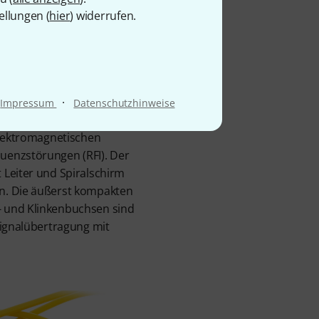
ellungen (
hier
) widerrufen.
-545-Y-Kabelsets verfügen
t von 0,14mm² (AWG26).
s hochreinem,
eine ausgezeichnete
it. Die eingesetzte
·
Impressum
Datenschutzhinweise
us 85% OFC und bietet
elektromagnetischen
uenzstörungen (RFI). Der
 Leiter und Spiralschirm
n. Die äußerst kompakten
 und Klinkenbuchsen sind
Signalübertragung mit