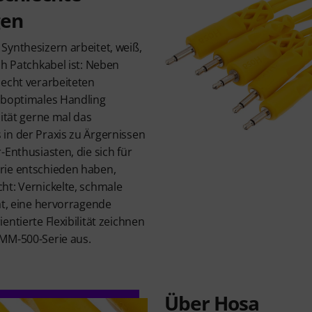
gen
Synthesizern arbeitet, weiß,
ch Patchkabel ist: Neben
lecht verarbeiteten
uboptimales Handling
lität gerne mal das
in der Praxis zu Ärgernissen
-Enthusiasten, die sich für
rie entschieden haben,
ht: Vernickelte, schmale
ät, eine hervorragende
ntierte Flexibilität zeichnen
MM-500-Serie aus.
Über Hosa