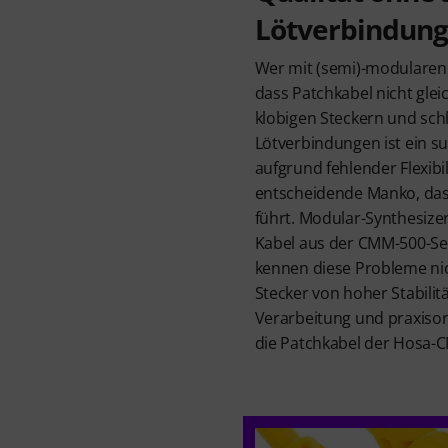
Lötverbindun
Wer mit (semi)-modularen 
dass Patchkabel nicht glei
klobigen Steckern und sch
Lötverbindungen ist ein s
aufgrund fehlender Flexibi
entscheidende Manko, das 
führt. Modular-Synthesizer
Kabel aus der CMM-500-Se
kennen diese Probleme nic
Stecker von hoher Stabilit
Verarbeitung und praxisorie
die Patchkabel der Hosa-C