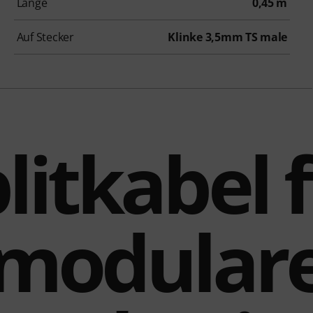
Länge
0,45 m
Auf Stecker
Klinke 3,5mm TS male
litkabel 
modular