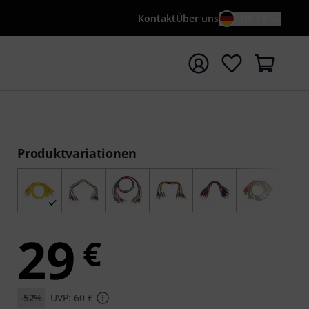
Kontakt
Über uns
DE / €
e mit Suchwort {searchTerm} starten
Produktvariationen
29
€
-52%
UVP: 60 €