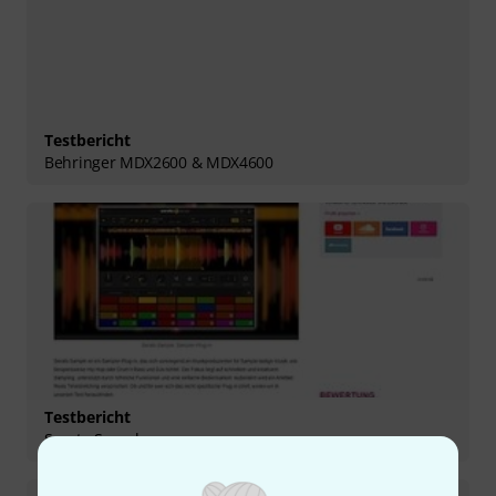
Testbericht
Behringer MDX2600 & MDX4600
Testbericht
Serato Sample