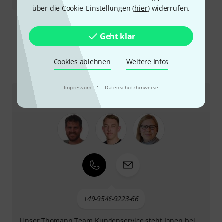
Universal Audio Manley VOXBOX
über die Cookie-Einstellungen (
hier
) widerrufen.
Mehr anzeigen
Geht klar
Cookies ablehnen
Weitere Infos
So erreichen Sie uns
·
Impressum
Datenschutzhinweise
Kundenservice
+49-9546-9223-66
Unser Thomann Team Kundenservice steht Ihnen bei