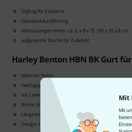
Gigbag für E-Gitarre
Standard-Ausführung
Abmessungen innen: ca. (L x B x T): 105 x 35 x 8 cm
aufgesetzte Tasche für Zubehör
Harley Benton HBN BK Gurt für 
Material: Nylon
zweilagig
mit Lederenden
Mit 
Breite: 50 mm
Mit un
Länge bis 145 cm verstellbar
biete
Design: Harley Benton-Logo
Einste
Statis