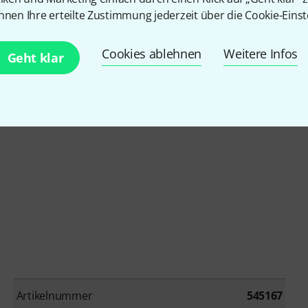
nnen Ihre erteilte Zustimmung jederzeit über die Cookie-Einst
ntenkabel
Cookies ablehnen
Weitere Infos
Geht klar
Artikelnummer
545167