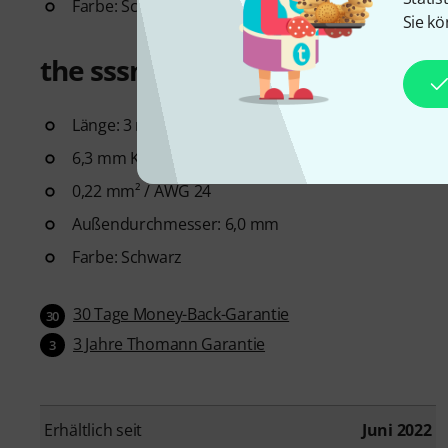
Farbe: Schwarz
Sie kö
the sssnake IPP1030 Instrume
Länge: 3 m
6,3 mm Klinke < - > 6,3 mm Klinke
0,22 mm² / AWG 24
Außendurchmesser: 6,0 mm
Farbe: Schwarz
30 Tage Money-Back-Garantie
30
3 Jahre Thomann Garantie
3
Erhältlich seit
Juni 2022