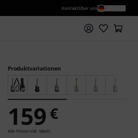
Kontakt
Über uns
DE / €
e mit Suchwort {searchTerm} starten
Produktvariationen
159
€
Alle Preise inkl. MwSt.