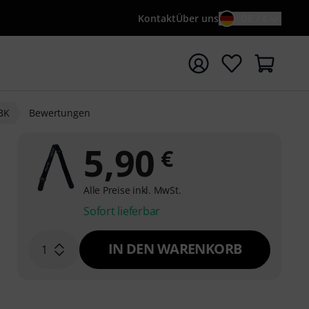
Kontakt
Über uns
DE / €
e mit Suchwort {searchTerm} starten
BK
Bewertungen
5,90
€
Alle Preise inkl. MwSt.
Sofort lieferbar
IN DEN WARENKORB
1