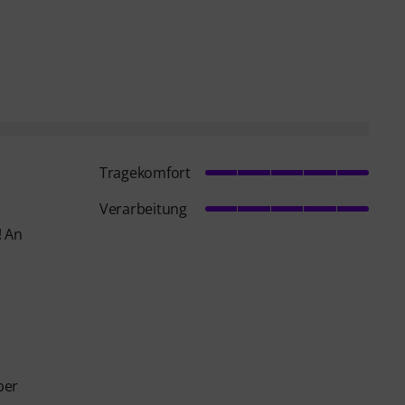
Tragekomfort
Verarbeitung
! An
ber