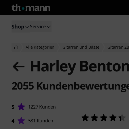
Shop
Service
Alle Kategorien
Gitarren und Bässe
Gitarren Z
Harley Benton HBN 
2055
Kundenbewertung
5
1227 Kunden
4
581 Kunden