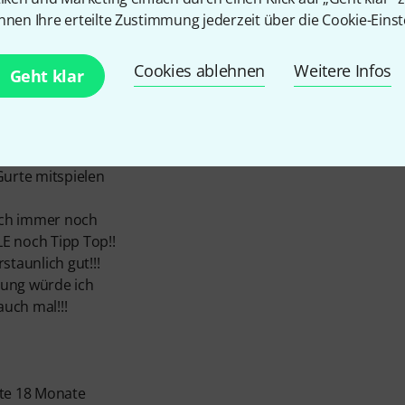
nnen Ihre erteilte Zustimmung jederzeit über die Cookie-Einst
ins" abgemacht
fwand aber die
Cookies ablehnen
Weitere Infos
Geht klar
 Vielfaches Ver-
t und sich dadurch
en das dieser
 Gurte mitspielen
auch immer noch
E noch Tipp Top!!
staunlich gut!!!
lung würde ich
uch mal!!!
ute 18 Monate