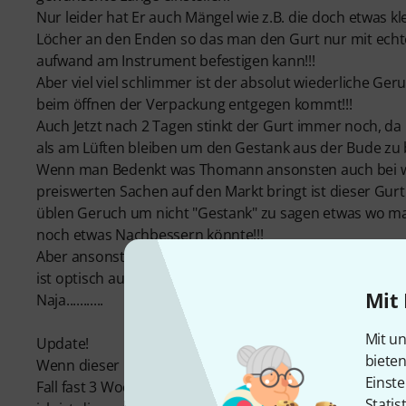
Nur leider hat Er auch Mängel wie z.B. die doch etwas k
Löcher an den Enden so das man den Gurt nur mit echt
aufwand am Instrument befestigen kann!!!
Aber viel viel schlimmer ist der absolut wiederliche Ge
beim öffnen der Verpackung entgegen kommt!!!
Auch Jetzt nach 2 Tagen stinkt der Gurt immer noch, d
als am Lüften bleiben um den Gestank aus der Bude zu
Wenn man Bedenkt was Thomann ansonsten auch bei wi
preiswerten Sachen auf den Markt bringt ist dieser Gurt
üblen Geruch um nicht "Gestank" zu sagen etwas wo ma
noch etwas Nachbessern könnte!!!
Aber ansonsten ist dieser Gut wirklich ganz brauchbar 
ist optisch auch gelungen!!!
Mit 
Naja...........
Mit un
Update!
biete
Wenn dieser Geruch erst mal aus dem Gurt heraus ist,
Einste
Fall fast 3 Wochen gedauert hat bis wirklich Alles herau
Statis