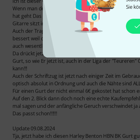
ich ist dieser Gurt alles andere als schlecht!!!
Sie kö
Wenn man den Gurt dann ein paar mal von den "Gurtp
hat geht Das dann auch mit wesentlich weniger Kraftau
Gitarre sitzt immer noch fest in den Ösen!!!
Auch der Tragekomfort hat sich jetzt mit der Zeit um ein
bessert weil das Material deutlich weicher geworden is
auch wesentlich besser Anschmiegt!!!
Da drückt jetzt Nichts mehr und ich würde mal Behaupt
Gurt, so wie Er jetzt ist, auch in der Liga der "Teureren"
kann!!!
Auch der Schriftzug ist jetzt nach einiger Zeit im Gebr
optisch absolut in Ordnung und auch die Nähte sind ALL
Für einen Gurt der nicht einmal 6€ gekostet hat schon er
Auf den 2. Blick dann doch noch eine echte Kaufempfeh
mal sagen und der anfängliche Geruch verschwindet ja a
Das passt schon!!!!!!
Update 09.08.2024
Tja, jetzt habe ich diesen Harley Benton HBN BK Gurt g