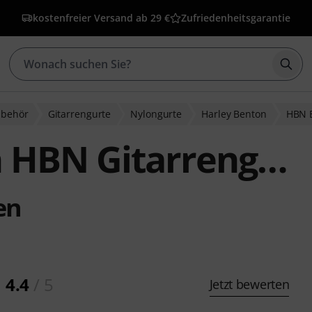
kostenfreier Versand ab 29 €
Zufriedenheitsgarantie
Such
ubehör
Gitarrengurte
Nylongurte
Harley Benton
HBN 
Gitarrengurt schwarz
en
4.4
/ 5
Jetzt bewerten