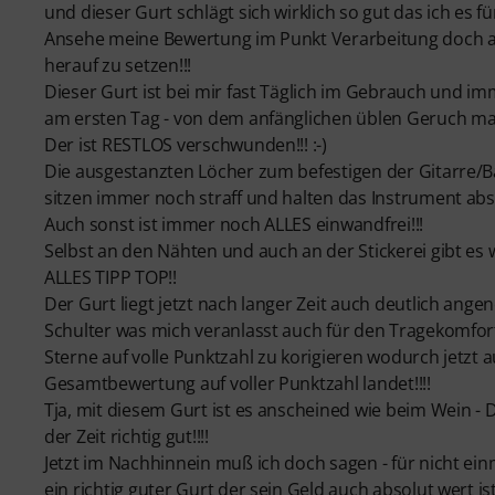
und dieser Gurt schlägt sich wirklich so gut das ich es 
Ansehe meine Bewertung im Punkt Verarbeitung doch au
herauf zu setzen!!!
Dieser Gurt ist bei mir fast Täglich im Gebrauch und i
am ersten Tag - von dem anfänglichen üblen Geruch ma
Der ist RESTLOS verschwunden!!! :-)
Die ausgestanzten Löcher zum befestigen der Gitarre/
sitzen immer noch straff und halten das Instrument absol
Auch sonst ist immer noch ALLES einwandfrei!!!
Selbst an den Nähten und auch an der Stickerei gibt e
ALLES TIPP TOP!!
Der Gurt liegt jetzt nach langer Zeit auch deutlich ang
Schulter was mich veranlasst auch für den Tragekomfort
Sterne auf volle Punktzahl zu korigieren wodurch jetzt a
Gesamtbewertung auf voller Punktzahl landet!!!!
Tja, mit diesem Gurt ist es anscheined wie beim Wein - D
der Zeit richtig gut!!!!
Jetzt im Nachhinnein muß ich doch sagen - für nicht ein
ein richtig guter Gurt der sein Geld auch absolut wert ist!