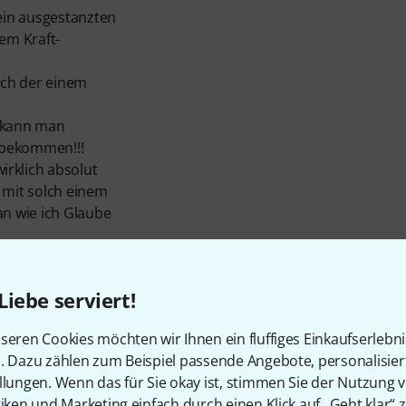
lein ausgestanzten
em Kraft-
ruch der einem
a kann man
 bekommen!!!
rklich absolut
 mit solch einem
n wie ich Glaube
und der Schriftzug
Liebe serviert!
seren Cookies möchten wir Ihnen ein fluffiges Einkaufserlebn
n. Dazu zählen zum Beispiel passende Angebote, personalisie
 was in meinem
llungen. Wenn das für Sie okay ist, stimmen Sie der Nutzung 
s war, dann finde
tiken und Marketing einfach durch einen Klick auf „Geht klar“ z