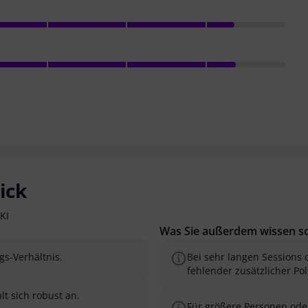
ick
KI
Was Sie außerdem wissen so
gs-Verhältnis.
Bei sehr langen Sessions 
fehlender zusätzlicher Po
t sich robust an.
Für größere Personen oder