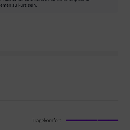
iemen zu kurz sein.
sung als hilfreich
menfassung als nicht hilfreich
Tragekomfort