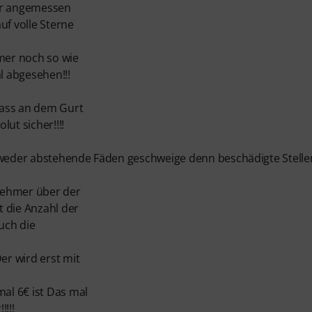
für angemessen
f volle Sterne
mmer noch so wie
l abgesehen!!!
Bass an dem Gurt
ut sicher!!!!
s weder abstehende Fäden geschweige denn beschädigte Stelle
enehmer über der
 die Anzahl der
uch die
er wird erst mit
mal 6€ ist Das mal
!!!!