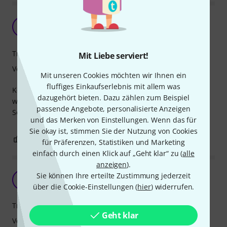
Für den Preis Perfekt
O
OKRlM 05.11.2023
Tragekomfort
Mit Liebe serviert!
Verarbeitung
Mit unseren Cookies möchten wir Ihnen ein
fluffiges Einkaufserlebnis mit allem was
Keinerlei Mängel aufzuweißen, Tragekomfort könnte ein
dazugehört bieten. Dazu zählen zum Beispiel
wenig besser sein, aber das war für den Preis zu erwarten.
passende Angebote, personalisierte Anzeigen
Sonst Top.
und das Merken von Einstellungen. Wenn das für
Sie okay ist, stimmen Sie der Nutzung von Cookies
0
0
BEWERTUNG MELDEN
für Präferenzen, Statistiken und Marketing
einfach durch einen Klick auf „Geht klar“ zu (
alle
anzeigen
).
Sie können Ihre erteilte Zustimmung jederzeit
A
Anonym 17.11.2023
über die Cookie-Einstellungen (
hier
) widerrufen.
Tragekomfort
Geht klar
Verarbeitung