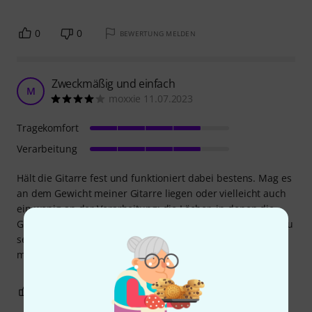
0
0
BEWERTUNG MELDEN
Zweckmäßig und einfach
M
moxxie 11.07.2023
Tragekomfort
Verarbeitung
Hält die Gitarre fest und funktioniert dabei bestens. Mag es
an dem Gewicht meiner Gitarre liegen oder vielleicht auch
ein wenig an der Verarbeitung: die Löcher, in denen die
Gitarre steckt, dehnen sich für meinen Geschmack etwas zu
sehr! Dennoch: für den Preis und mit etwas Vorsicht wird
man hier nicht viel falsch machen.
0
0
BEWERTUNG MELDEN