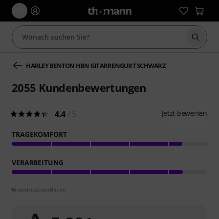
Suche 
HARLEY BENTON HBN GITARRENGURT SCHWARZ
2055
Kundenbewertungen
4.4
/ 5
Jetzt bewerten
TRAGEKOMFORT
VERARBEITUNG
Bewertungsrichtlinien