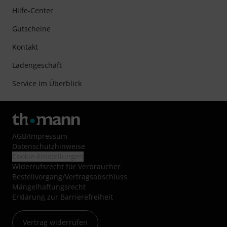
Hilfe-Center
Gutscheine
Kontakt
Ladengeschäft
Service im Überblick
AGB
/
Impressum
Datenschutzhinweise
Cookie-Einstellungen
Widerrufsrecht für Verbraucher
Bestellvorgang/Vertragsabschluss
Mängelhaftungsrecht
Erklärung zur Barrierefreiheit
Vertrag widerrufen