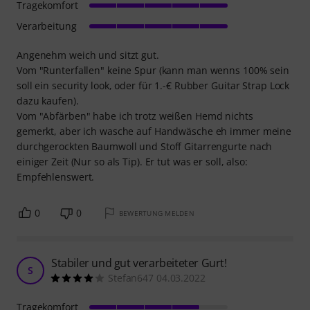
Tragekomfort
Verarbeitung
Angenehm weich und sitzt gut.
Vom "Runterfallen" keine Spur (kann man wenns 100% sein
soll ein security look, oder für 1.-€ Rubber Guitar Strap Lock
dazu kaufen).
Vom "Abfärben" habe ich trotz weißen Hemd nichts
gemerkt, aber ich wasche auf Handwäsche eh immer meine
durchgerockten Baumwoll und Stoff Gitarrengurte nach
einiger Zeit (Nur so als Tip). Er tut was er soll, also:
Empfehlenswert.
0
0
BEWERTUNG MELDEN
Stabiler und gut verarbeiteter Gurt!
S
Stefan647 04.03.2022
Tragekomfort