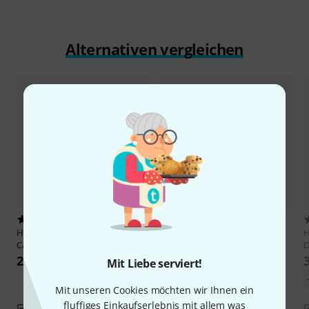
Alternativen vergleichen
57
1
Hardcase
HN40W Hardware
Hardcase
36" Hardware Case
H
Case
Dark Green
D
289 €
319 €
Mit Liebe serviert!
Mit unseren Cookies möchten wir Ihnen ein
fluffiges Einkaufserlebnis mit allem was