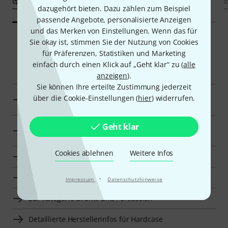
Vergleichen
Vergleichen
dazugehört bieten. Dazu zählen zum Beispiel
passende Angebote, personalisierte Anzeigen
und das Merken von Einstellungen. Wenn das für
Sie okay ist, stimmen Sie der Nutzung von Cookies
für Präferenzen, Statistiken und Marketing
Smart Navigator
einfach durch einen Klick auf „Geht klar“ zu (
alle
anzeigen
).
Sie können Ihre erteilte Zustimmung jederzeit
Hardcase Taschen und Koffer für Hardware zur
über die Cookie-Einstellungen (
hier
) widerrufen.
Übersicht
Taschen und Koffer für Hardware für 300 €–400 €
Geht klar
anzeigen
Cookies ablehnen
Weitere Infos
Zur Kategorie Taschen und Koffer für Hardware
Zur Kategorie Taschen und Koffer für Drums
·
Impressum
Datenschutzhinweise
Zur Kategorie Drums und Percussion
Detaillierte Herstellerinfos für Hardcase