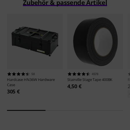
Zubehör & passende Artikel
58
4578
Hardcase
HN36W Hardware
Stairville
Stage Tape 400BK
Case
4,50 €
305 €