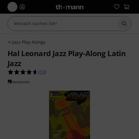
Suche 
Jazz Play-Alongs
Hal Leonard Jazz Play-Along Latin
Jazz
4.6 von 5 Sternen aus 13 Kundenbewertungen
(
13
)