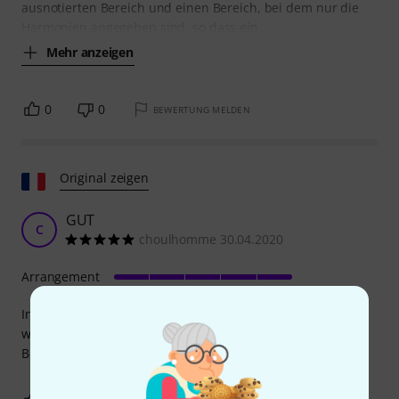
ausnotierten Bereich und einen Bereich, bei dem nur die
Harmonien angegeben sind, so dass ein
Mehr anzeigen
0
0
BEWERTUNG MELDEN
Original zeigen
GUT
C
choulhomme 30.04.2020
Arrangement
Interessante Methode, Maßnahmen zur Improvisation,
wunderschöner Klang und musikalische Qualität der
Begleitung++++++