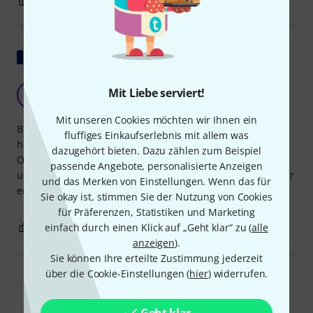
1
0
BEWERTUNG MELDEN
Original zeigen
Harter Kerl
Mit Liebe serviert!
L
Luc208 22.10.2015
Mit unseren Cookies möchten wir Ihnen ein
Bitte beachten Sie, dass es sich hierbei um sehr
fluffiges Einkaufserlebnis mit allem was
hochwertige Begleitungen handelt, die von einem echten
dazugehört bieten. Dazu zählen zum Beispiel
Orchester gespielt werden. Aufgrund der Stücke, Tonarten
passende Angebote, personalisierte Anzeigen
und Improvisationsmuster ist diese Methode jedoch nur für
und das Merken von Einstellungen. Wenn das für
erfahrene Musiker geeignet. Ein kleiner Hinweis…
Sie okay ist, stimmen Sie der Nutzung von Cookies
für Präferenzen, Statistiken und Marketing
1
0
einfach durch einen Klick auf „Geht klar“ zu (
alle
BEWERTUNG MELDEN
anzeigen
).
Sie können Ihre erteilte Zustimmung jederzeit
über die Cookie-Einstellungen (
hier
) widerrufen.
Alle Bewertungen lesen