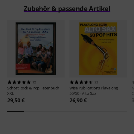
Zubehör & passende Artikel
12
22
Schott
Rock & Pop Fetenbuch
Wise Publications
Playalong
M
XXL
50/50 - Alto Sax
C
29,50 €
26,90 €