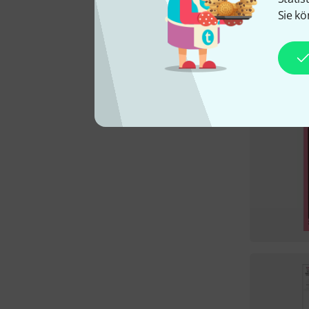
Sie kö