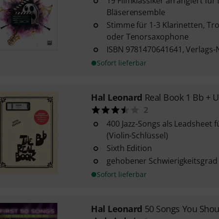
19 Filmklassiker arrangiert für 
Bläserensemble
Stimme für 1-3 Klarinetten, T
oder Tenorsaxophone
ISBN 9781470641641, Verlags-N
Sofort lieferbar
Hal Leonard
Real Book 1 Bb + 
2
400 Jazz-Songs als Leadsheet 
(Violin-Schlüssel)
Sixth Edition
gehobener Schwierigkeitsgrad
Sofort lieferbar
Hal Leonard
50 Songs You Shou