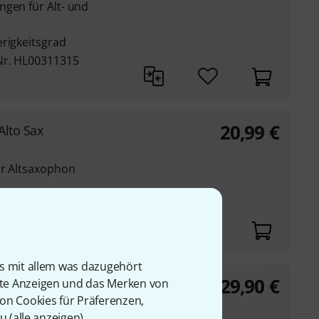
ngen für Alt- und
erigkeitsgrad
Nr. HL00311315
20,99
€
Alto Sax
ür Altsaxophon
Nr. HL00158089
is mit allem was dazugehört
29,90
€
rte Anzeigen und das Merken von
ssa Nova
von Cookies für Präferenzen,
u (
alle anzeigen
).