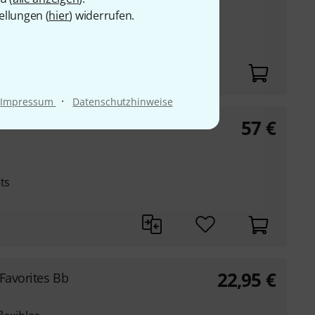
ellungen (
hier
) widerrufen.
-, Bb-, Eb- und
·
Impressum
Datenschutzhinweise
57
€
ts
22,95
€
Favorites Bb