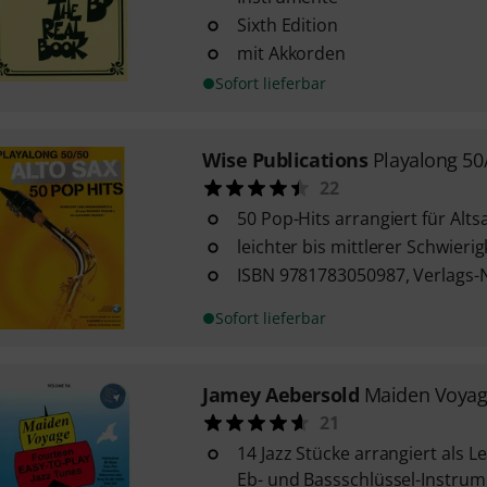
Sixth Edition
mit Akkorden
Sofort lieferbar
Wise Publications
Playalong 50/
22
50 Pop-Hits arrangiert für Alt
leichter bis mittlerer Schwieri
ISBN 9781783050987, Verlags-
Sofort lieferbar
Jamey Aebersold
Maiden Voya
21
14 Jazz Stücke arrangiert als Le
Eb- und Bassschlüssel-Instru