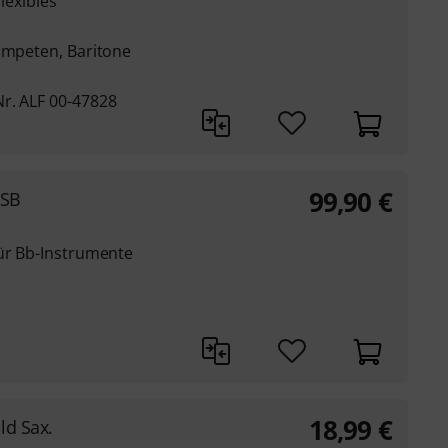
flexibles
rompeten, Baritone
r. ALF 00-47828
99,90
€
USB
für Bb-Instrumente
18,99
€
ld Sax.