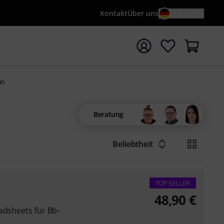
Kontakt
Über uns
DE / €
e mit Suchwort {searchTerm} starten
on
Beratung
Beliebtheit
TOP-SELLER
48,90
€
adsheets für Bb-