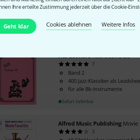
10 Bossa-Nova-Stücke
nnen Ihre erteilte Zustimmung jederzeit über die Cookie-Einst
arrangiert als Leadsheets für C
Bassschlüssel-Instrumente
Cookies ablehnen
Weitere Infos
mit Melodielinie und Akkorden
Geht klar
Sofort lieferbar
Hal Leonard
Real Book 2 Bb
7
Band 2
400 Jazz-Klassiker als Leadshee
für alle Bb-Instrumente
Sofort lieferbar
Alfred Music Publishing
Movie 
3