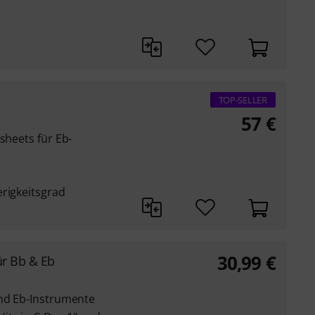
TOP-SELLER
57
€
sheets für Eb-
erigkeitsgrad
30,99
€
ür Bb & Eb
und Eb-Instrumente