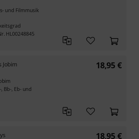
ks- und Filmmusik
gkeitsgrad
Nr. HL00248845
18,95
€
s Jobim
Jobim
-, Bb-, Eb- und
18,95
€
eys