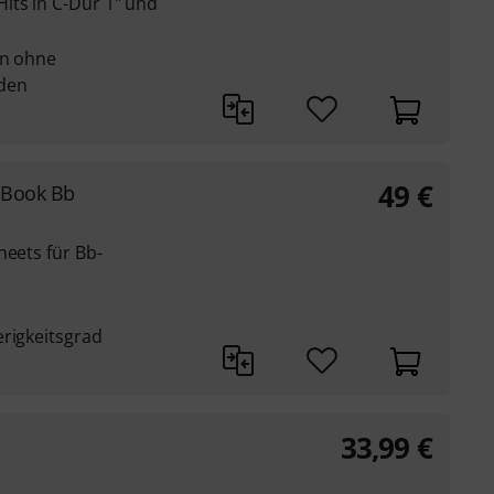
its in C-Dur 1" und
nn ohne
den
49
€
d Book Bb
heets für Bb-
erigkeitsgrad
33,99
€