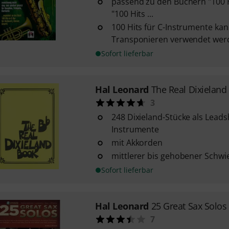
passend zu den Büchern "100 H
"100 Hits ...
100 Hits für C-Instrumente ka
Transponieren verwendet wer
Sofort lieferbar
Hal Leonard
The Real Dixielan
3
248 Dixieland-Stücke als Leads
Instrumente
mit Akkorden
mittlerer bis gehobener Schwi
Sofort lieferbar
Hal Leonard
25 Great Sax Solos
7