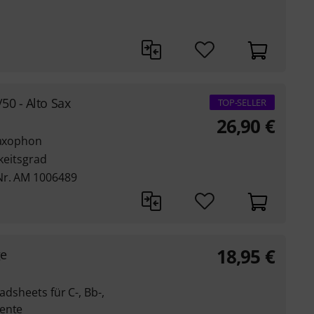
50 - Alto Sax
TOP-SELLER
26,90
€
saxophon
gkeitsgrad
Nr. AM 1006489
18,95
€
ge
adsheets für C-, Bb-,
mente