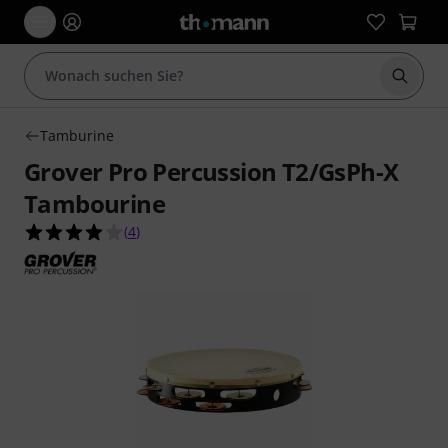
Suche 
Tamburine
Grover Pro Percussion T2/GsPh-X
Tambourine
4.0 von 5 Sternen aus 4 Kundenbewertungen
(
4
)