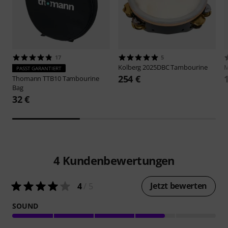
17
5
Kolberg
2025DBC Tambourine
M
PASST GARANTIERT
254 €
Thomann
TTB10 Tambourine
Bag
32 €
4
Kundenbewertungen
Jetzt bewerten
4
/ 5
SOUND