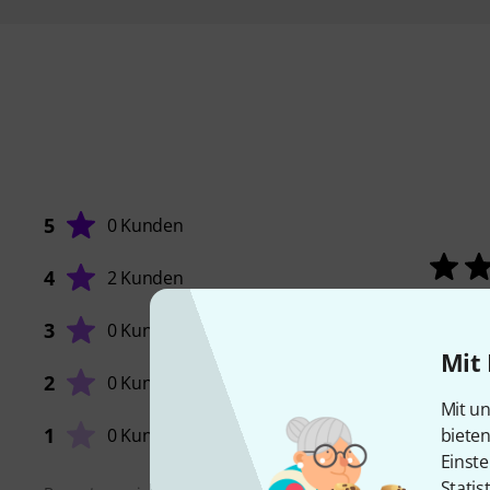
5
0 Kunden
4
2 Kunden
SOUND
3
0 Kunden
Mit 
2
0 Kunden
VERARB
Mit un
1
0 Kunden
biete
Einste
Statis