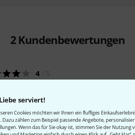
2
Kundenbewertungen
4
/ 5
Liebe serviert!
EITUNG
seren Cookies möchten wir Ihnen ein fluffiges Einkaufserlebn
n. Dazu zählen zum Beispiel passende Angebote, personalisie
llungen. Wenn das für Sie okay ist, stimmen Sie der Nutzung 
tiken und Marketing einfach durch einen Klick auf „Geht klar“ z