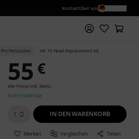
Kontakt
Über uns
DE / €
e mit Suchwort {searchTerm} starten
 Pro Percussion
HK-10 Head Replacement Kit
55
€
Alle Preise inkl. MwSt.
Sofort lieferbar
IN DEN WARENKORB
1
Merken
Vergleichen
Teilen