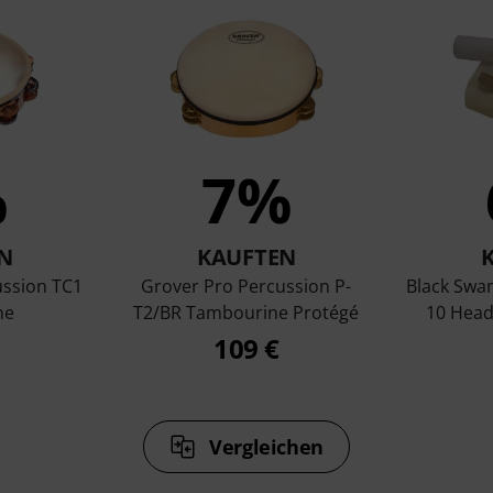
%
7%
N
KAUFTEN
ssion TC1
Grover Pro Percussion P-
Black Swa
ne
T2/BR Tambourine Protégé
10 Head
109 €
Vergleichen