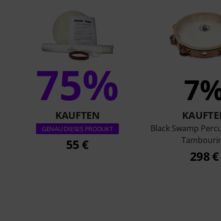
75%
7
KAUFTEN
KAUFTE
Black Swamp Percu
GENAU DIESES PRODUKT
Tambouri
55 €
298 €