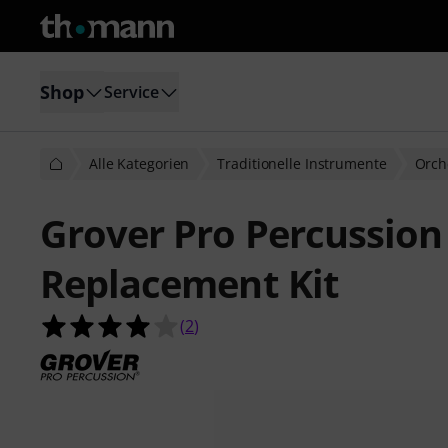
Shop
Service
Alle Kategorien
Traditionelle Instrumente
Orch
Grover Pro Percussion
Replacement Kit
4.0 von 5 Sternen aus 2 Kundenbe
(
2
)