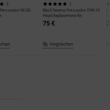
2
2
 Percussion
SX-GS
Black Swamp Percussion
THR-10
B
e
Head Replacement Kit
T
75 €
2
ichen
Vergleichen