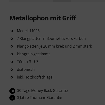
Metallophon mit Griff
Modell 11026
7 Klangplatten in Boomwhackers Farben
Klangplatten je 20 mm breit und 2 mm stark
klangrein gestimmt
Töne: c3 - h3
diatonisch
inkl. Holzkopfschlägel
30 Tage Money-Back-Garantie
30
3 Jahre Thomann Garantie
3