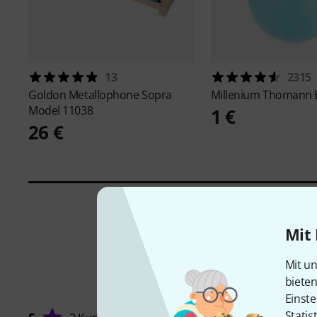
13
2315
Goldon
Metallophone Sopra
Millenium
Thomann E
Model 11038
1 €
26 €
Mit 
Mit un
biete
Einste
Statis