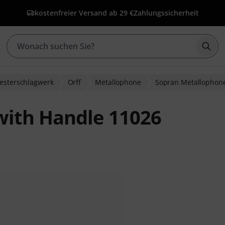
kostenfreier Versand ab 29 €
Zahlungssicherheit
Such
esterschlagwerk
Orff
Metallophone
Sopran Metallophon
ith Handle 11026
wertungen