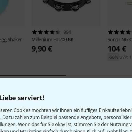
994
gg Shaker
Millenium
HT200 BK
Sonor
NG31
9,90 €
104 €
-26%
UVP: 1
Liebe serviert!
2
Kundenbewertungen
seren Cookies möchten wir Ihnen ein fluffiges Einkaufserlebn
n. Dazu zählen zum Beispiel passende Angebote, personalisie
llungen. Wenn das für Sie okay ist, stimmen Sie der Nutzung 
tiken und Marketing einfach durch einen Klick auf „Geht klar“ z