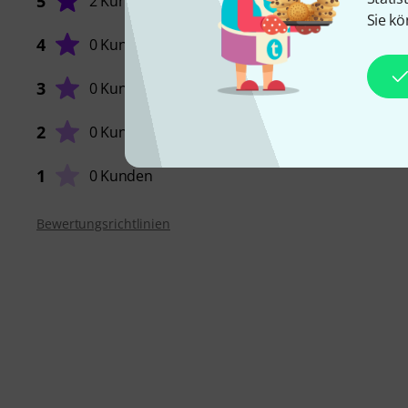
5
2 Kunden
Sie kö
4
0 Kunden
SOUND
3
0 Kunden
2
0 Kunden
VERARB
1
0 Kunden
Bewertungsrichtlinien