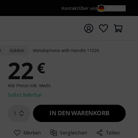
Kontakt
Über uns
DE / €
e mit Suchwort {searchTerm} starten
e
Goldon
Metalophone with Handle 11026
22
€
Alle Preise inkl. MwSt.
Sofort lieferbar
IN DEN WARENKORB
1
Merken
Vergleichen
Teilen