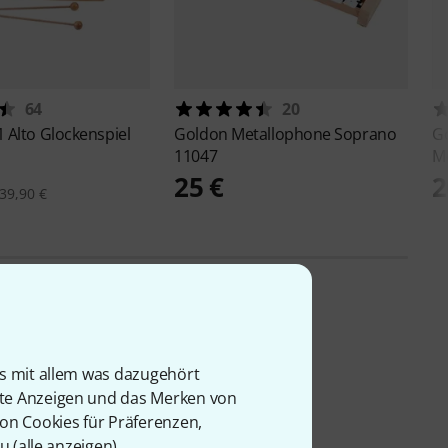
64
20
 Alto Glockenspiel
Goldon
Metallophone Soprano
G
11047
M
25 €
2
39,90 €
is mit allem was dazugehört
rte Anzeigen und das Merken von
von Cookies für Präferenzen,
u (
alle anzeigen
).