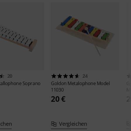
20
24
allophone Soprano
Goldon
Metalophone Model
G
11030
M
20 €
2
ichen
Vergleichen