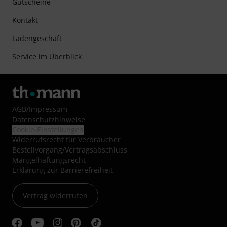
Gutscheine
Kontakt
Ladengeschäft
Service im Überblick
AGB
/
Impressum
Datenschutzhinweise
Cookie-Einstellungen
Widerrufsrecht für Verbraucher
Bestellvorgang/Vertragsabschluss
Mängelhaftungsrecht
Erklärung zur Barrierefreiheit
Vertrag widerrufen