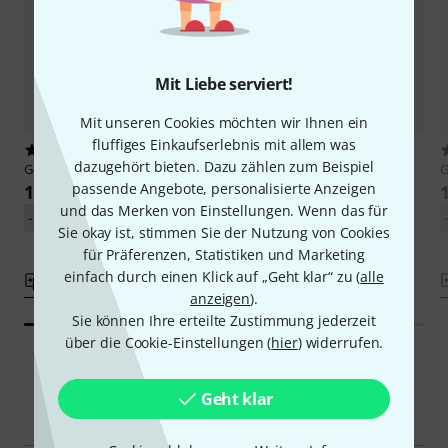
Mit Liebe serviert!
Mit unseren Cookies möchten wir Ihnen ein
fluffiges Einkaufserlebnis mit allem was
14
1
dazugehört bieten. Dazu zählen zum Beispiel
Gewa
Zither Pegs 5,5 x 40mm
Gewa
Hammered Psaltery Peg
Right
passende Angebote, personalisierte Anzeigen
1,10 €
1,10 €
und das Merken von Einstellungen. Wenn das für
-31%
UVP: 1,59 €
Sie okay ist, stimmen Sie der Nutzung von Cookies
-31%
UVP: 1,59 €
für Präferenzen, Statistiken und Marketing
einfach durch einen Klick auf „Geht klar“ zu (
alle
Vergleichen
Vergleichen
anzeigen
).
Sie können Ihre erteilte Zustimmung jederzeit
über die Cookie-Einstellungen (
hier
) widerrufen.
Geht klar
Smart Navigator