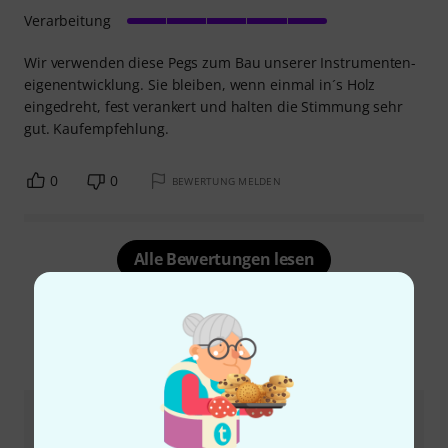
Verarbeitung
Wir verwenden diese Pegs zum Bau unserer Instrumenten-
eigenentwicklung. Sie bleiben, wenn einmal in´s Holz
eingedreht, fest verankert und halten die Stimmung sehr
gut. Kaufempfehlung.
0
0
BEWERTUNG MELDEN
Alle Bewertungen lesen
Alternativen vergleichen