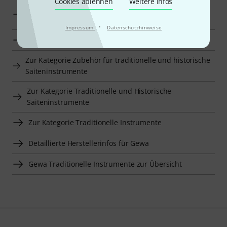
Cookies ablehnen
Weitere Infos
Gewa Ersatzteile für Folkloreinstrumente zur
Übersicht
·
Impressum
Datenschutzhinweise
Zur Kategorie Ersatzteile für Folkloreinstrumente
Zur Kategorie Zubehör für traditionelle und historische
Saiteninstrumente
Zur Kategorie Traditionelle und Historische
Saiteninstrumente
Zur Kategorie Traditionelle Instrumente
Detaillierte Herstellerinfos für Gewa
Gewa Traditionelle Instrumente zur Übersicht