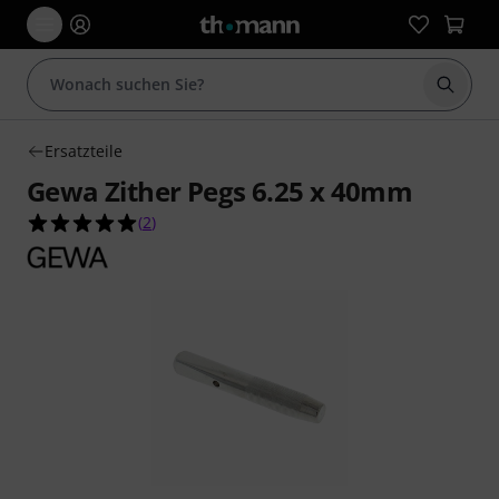
Suche 
Ersatzteile
Gewa Zither Pegs 6.25 x 40mm
5.0 von 5 Sternen aus 2 Kundenbewertungen
(
2
)