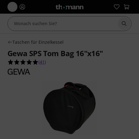
Suche 
Taschen für Einzelkessel
Gewa SPS Tom Bag 16"x16"
4.9 von 5 Sternen aus 41 Kundenbewertungen
(
41
)