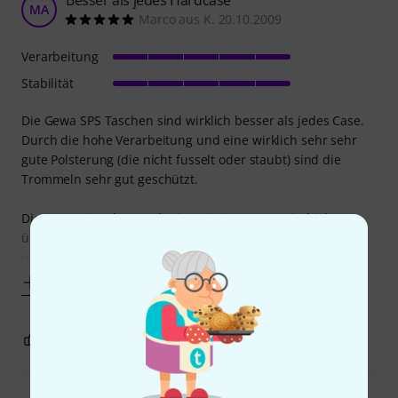
MA
Marco aus K. 20.10.2009
Verarbeitung
Stabilität
Die Gewa SPS Taschen sind wirklich besser als jedes Case.
Durch die hohe Verarbeitung und eine wirklich sehr sehr
gute Polsterung (die nicht fusselt oder staubt) sind die
Trommeln sehr gut geschützt.
Die Unterseite der Tasche ist mit einer Gummischicht
überzogen, dadurch kann auch mal beim Laden in Schnee
und Eis die Bag auf den Boden vor den PKW/LKW gestellt
Mehr anzeigen
1
0
BEWERTUNG MELDEN