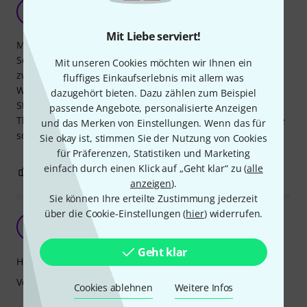
Aller Erste Sahne
M
Miwaba 09.05.2019
Mit Liebe serviert!
Mega Stabiele Tasche. Täglich im Einsatz . Tour geeignet.
Sehr weiter zu empfehlen. Verarbeitung Sehr gut. Preis
Mit unseren Cookies möchten wir Ihnen ein
zwar etwas happisch. Die Tasche ist besser als ein Case!!!
fluffiges Einkaufserlebnis mit allem was
Weil...Kofferraum wird nicht zerkratz. Tasche hält
dazugehört bieten. Dazu zählen zum Beispiel
Starkregen aus. Ich hab die Marching Snare drin von
passende Angebote, personalisierte Anzeigen
Thomann. Passt wegen der Breiten Snareabhebung gerade
und das Merken von Einstellungen. Wenn das für
so rein . Einfach genial. Danke an das Thomann Team.
Sie okay ist, stimmen Sie der Nutzung von Cookies
für Präferenzen, Statistiken und Marketing
einfach durch einen Klick auf „Geht klar“ zu (
alle
0
0
BEWERTUNG MELDEN
anzeigen
).
Sie können Ihre erteilte Zustimmung jederzeit
über die Cookie-Einstellungen (
hier
) widerrufen.
J
Jörg988 03.06.2024
Geht klar
Handling
Verarbeitung
Cookies ablehnen
Weitere Infos