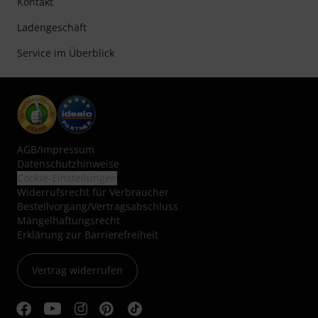
Kontakt
Ladengeschäft
Service im Überblick
AGB
/
Impressum
Datenschutzhinweise
Cookie-Einstellungen
Widerrufsrecht für Verbraucher
Bestellvorgang/Vertragsabschluss
Mängelhaftungsrecht
Erklärung zur Barrierefreiheit
Vertrag widerrufen