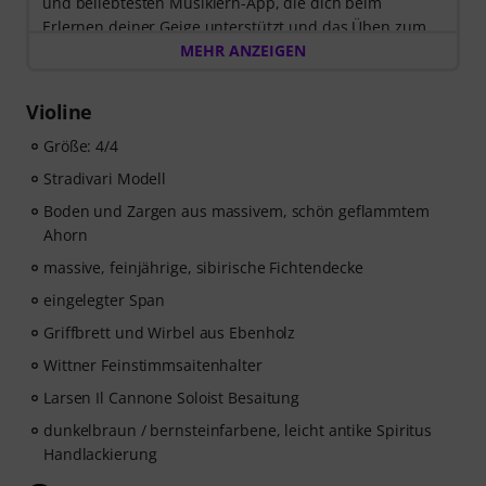
und beliebtesten Musiklern-App, die dich beim
Erlernen deiner Geige unterstützt und das Üben zum
Vergnügen wird.
MEHR ANZEIGEN
Entdecke die Welt der Musik mit
60 interaktiven
Schritt-für-Schritt-Lektionen
, über
400 Songs mit
Violine
hochwertiger Begleitmusik
, und mehr als
270
zielgerichteten Übungen
Größe: 4/4
. Das interaktive Live-Feedback
von tonestro hört dir beim Spielen zu, analysiert jeden
Stradivari Modell
gespielten Ton und gibt dir unmittelbar Rückmeldung
Boden und Zargen aus massivem, schön geflammtem
zur Tonhöhe und Rhythmus. Ergreife jetzt die Chance,
Ahorn
deine Geigenfähigkeiten flexibel, effektiv und mit
Freude zu entwickeln – zu jeder Zeit, an jedem Ort.
massive, feinjährige, sibirische Fichtendecke
Keine automatische Verlängerung!
eingelegter Span
Griffbrett und Wirbel aus Ebenholz
Wittner Feinstimmsaitenhalter
Larsen Il Cannone Soloist Besaitung
dunkelbraun / bernsteinfarbene, leicht antike Spiritus
Handlackierung