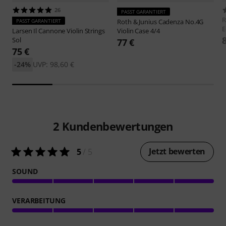
26
PASST GARANTIERT
R
PASST GARANTIERT
Roth & Junius
Cadenza No.4G
E
Larsen
Il Cannone Violin Strings
Violin Case 4/4
Sol
77 €
75 €
-24%
UVP: 98,60 €
2
Kundenbewertungen
Jetzt bewerten
5
/ 5
SOUND
VERARBEITUNG