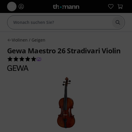
Suche 
Violinen / Geigen
Gewa Maestro 26 Stradivari Violin
5.0 von 5 Sternen aus 2 Kundenbewertungen
(
2
)