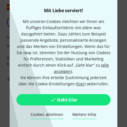
Original zeigen
Mit Liebe serviert!
José Luis
Mit unseren Cookies möchten wir Ihnen ein
J
JoseCumian 14.12.2024
fluffiges Einkaufserlebnis mit allem was
dazugehört bieten. Dazu zählen zum Beispiel
Sound
passende Angebote, personalisierte Anzeigen
Verarbeitung
und das Merken von Einstellungen. Wenn das für
Sie okay ist, stimmen Sie der Nutzung von Cookies
Ausgezeichnetes Instrument, kraftvoller und hochwertiger
für Präferenzen, Statistiken und Marketing
Klang
einfach durch einen Klick auf „Geht klar“ zu (
alle
anzeigen
).
Sie können Ihre erteilte Zustimmung jederzeit
0
0
BEWERTUNG MELDEN
über die Cookie-Einstellungen (
hier
) widerrufen.
Geht klar
Alle Bewertungen lesen
Cookies ablehnen
Weitere Infos