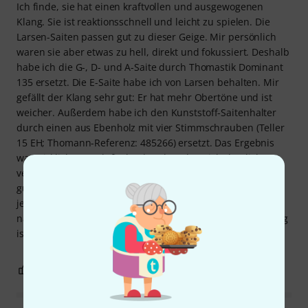
Ich finde, sie hat einen kraftvollen und ausgewogenen
Klang. Sie ist reaktionsschnell und leicht zu spielen. Die
Larsen-Saiten passen gut zu dieser Geige. Mir persönlich
waren sie aber etwas zu hell, direkt und fokussiert. Deshalb
habe ich die G-, D- und A-Saite durch Thomastik Dominant
135 ersetzt. Die E-Saite habe ich von Larsen behalten. Mir
gefällt der Klang sehr gut: Er hat mehr Obertöne und ist
weicher. Außerdem habe ich den Kunststoff-Saitenhalter
durch einen aus Ebenholz mit vier Stimmschrauben (Teller
15 EH; Thomann-Referenz: 485266) ersetzt. Das Ergebnis
war wirklich gut. Ich finde, der Klang hat sich deutlich
verbessert. Zusammenfassend: Ich halte es für eine sehr
gute Geige, und der Preis ist sehr erschwinglich. Es macht
jetzt richtig Spaß, Geige zu spielen. Sie ist wunderschön, in
natura sogar noch schöner als auf dem Foto. Und der Klang
ist kraftvoll.
6
0
BEWERTUNG MELDEN