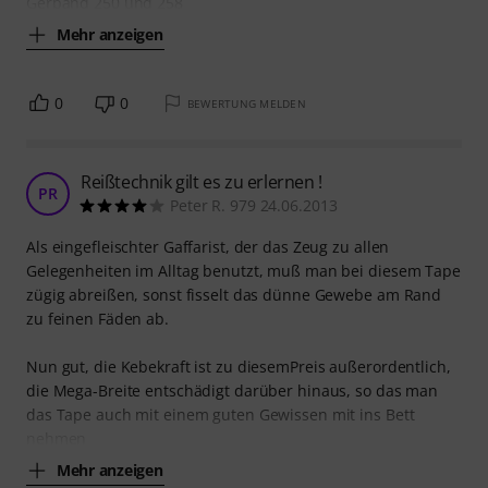
Gerband 250 und 258
Mehr anzeigen
0
0
BEWERTUNG MELDEN
Reißtechnik gilt es zu erlernen !
PR
Peter R. 979 24.06.2013
Als eingefleischter Gaffarist, der das Zeug zu allen
Gelegenheiten im Alltag benutzt, muß man bei diesem Tape
zügig abreißen, sonst fisselt das dünne Gewebe am Rand
zu feinen Fäden ab.
Nun gut, die Kebekraft ist zu diesemPreis außerordentlich,
die Mega-Breite entschädigt darüber hinaus, so das man
das Tape auch mit einem guten Gewissen mit ins Bett
nehmen
Mehr anzeigen