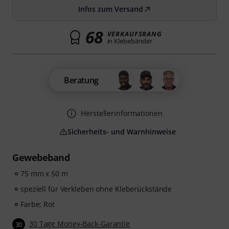
Infos zum Versand
68
VERKAUFSRANG
in Klebebänder
Beratung
Herstellerinformationen
Sicherheits- und Warnhinweise
Gewebeband
75 mm x 50 m
speziell für Verkleben ohne Kleberückstände
Farbe: Rot
30 Tage Money-Back-Garantie
30