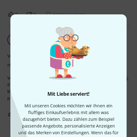
0
1
BEWERTUNG MELDEN
Top Klebeband
F
freakywilli3 25.05.2021
Verarbeitung
Handling
Verwendes es um Kabel am Boden zu befestigen kurzfristig.
Klebt supper und es bleibt nichts am Boden oder Kabel
kleben also rückstandslos entfernbahr. Mit der Breite auch
Mit Liebe serviert!
perfekt.
Mit unseren Cookies möchten wir Ihnen ein
fluffiges Einkaufserlebnis mit allem was
0
0
BEWERTUNG MELDEN
dazugehört bieten. Dazu zählen zum Beispiel
passende Angebote, personalisierte Anzeigen
und das Merken von Einstellungen. Wenn das für