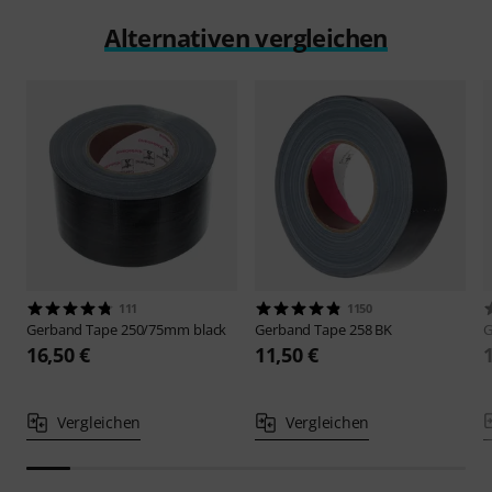
Alternativen vergleichen
111
1150
Gerband
Tape 250/75mm black
Gerband
Tape 258 BK
G
16,50 €
11,50 €
Vergleichen
Vergleichen