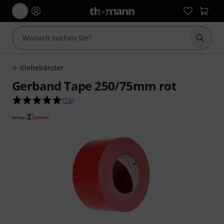
Suche 
Klebebänder
Gerband Tape 250/75mm rot
4.9 von 5 Sternen aus 16 Kundenbewertungen
(
16
)