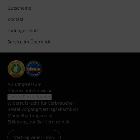
Gutscheine
Kontakt
Ladengeschäft
Service im Überblick
AGB
/
Impressum
Datenschutzhinweise
Cookie-Einstellungen
Widerrufsrecht für Verbraucher
Bestellvorgang/Vertragsabschluss
Mängelhaftungsrecht
Erklärung zur Barrierefreiheit
Vertrag widerrufen