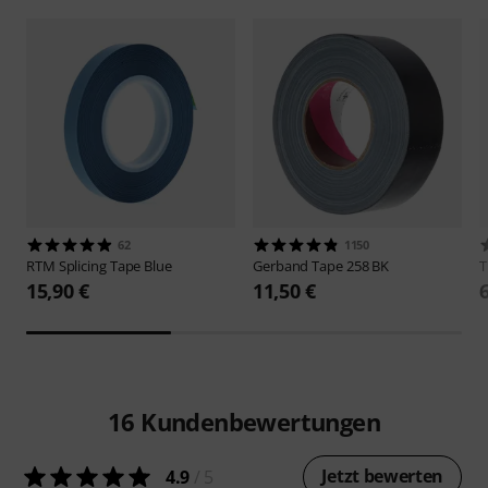
62
1150
RTM
Splicing Tape Blue
Gerband
Tape 258 BK
15,90 €
11,50 €
16
Kundenbewertungen
Jetzt bewerten
4.9
/ 5