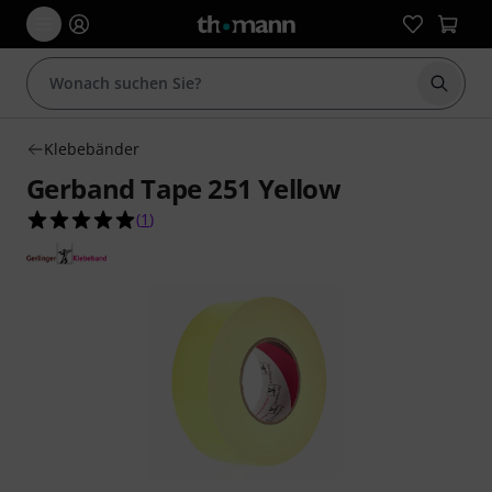
Suche 
Klebebänder
Gerband Tape 251 Yellow
5.0 von 5 Sternen aus 1 Kundenbewertungen
(
1
)