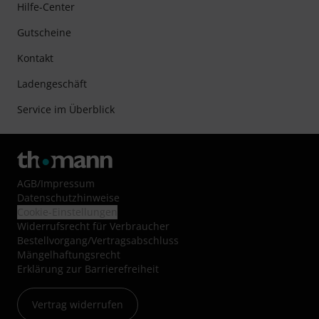
Hilfe-Center
Gutscheine
Kontakt
Ladengeschäft
Service im Überblick
AGB
/
Impressum
Datenschutzhinweise
Cookie-Einstellungen
Widerrufsrecht für Verbraucher
Bestellvorgang/Vertragsabschluss
Mängelhaftungsrecht
Erklärung zur Barrierefreiheit
Vertrag widerrufen