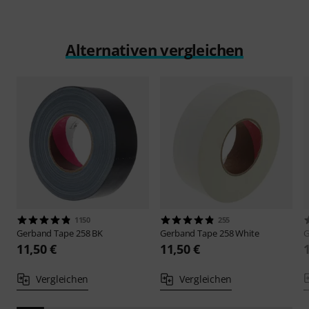
Alternativen vergleichen
1150
255
Gerband
Tape 258 BK
Gerband
Tape 258 White
G
11,50 €
11,50 €
Vergleichen
Vergleichen