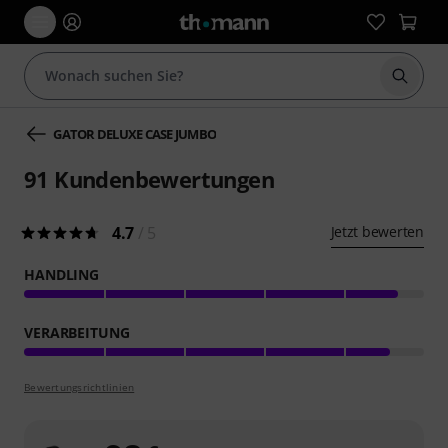
Suche 
GATOR DELUXE CASE JUMBO
91
Kundenbewertungen
4.7
/ 5
Jetzt bewerten
HANDLING
VERARBEITUNG
Bewertungsrichtlinien