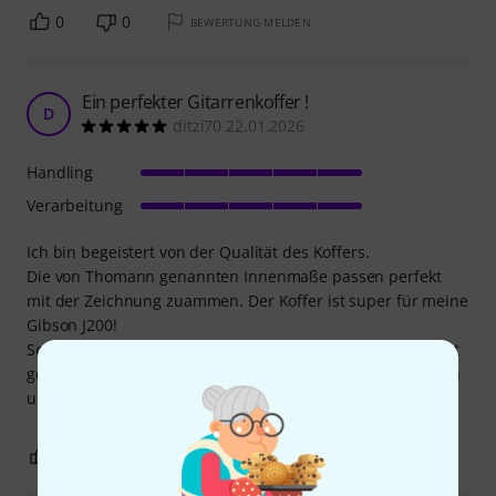
0
0
BEWERTUNG MELDEN
Ein perfekter Gitarrenkoffer !
D
ditzi70 22.01.2026
Handling
Verarbeitung
Ich bin begeistert von der Qualität des Koffers.
Die von Thomann genannten Innenmaße passen perfekt
mit der Zeichnung zuammen. Der Koffer ist super für meine
Gibson J200!
Schnallen und Verschlüsse sind super. Koffer ist stabil, gut
gepolstert und man riecht nichts von Klebern und anderen
unschönen Dingen!
0
0
BEWERTUNG MELDEN