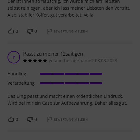
Der ist innen so flauschig, ich würde mich am liebsten
selbst reinlegen, aber ich lass meiner Liebsten den Vortritt.
Also: stabiler Koffer, gut verarbeitet. Voila.
0
0
BEWERTUNG MELDEN
Passt zu meiner 12saitigen
Y
yetanothernickname2 08.08.2023
Handling
Verarbeitung
Das Ding passt und macht einen ordentlichen Eindruck.
Wird bei mir ein Case zur Aufbewahrung. Daher alles gut.
0
0
BEWERTUNG MELDEN