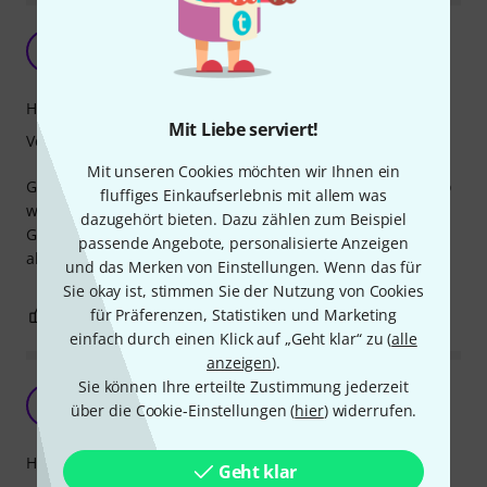
Gutes Teil
FA
Franz aus E. 27.10.2018
Handling
Mit Liebe serviert!
Verarbeitung
Mit unseren Cookies möchten wir Ihnen ein
Gator Deluxe hat einen 40 Jahre alten Koffer ersetzt und so
fluffiges Einkaufserlebnis mit allem was
wie er daher kommt schafft er die nächsten 40 Jahre.
dazugehört bieten. Dazu zählen zum Beispiel
Geht gut für 6- und 12-Saiter, deshalb etwas voluminöser
passende Angebote, personalisierte Anzeigen
als meine anderen Cases.
und das Merken von Einstellungen. Wenn das für
Sie okay ist, stimmen Sie der Nutzung von Cookies
0
für Präferenzen, Statistiken und Marketing
0
BEWERTUNG MELDEN
einfach durch einen Klick auf „Geht klar“ zu (
alle
anzeigen
).
Sie können Ihre erteilte Zustimmung jederzeit
Robustes Case für Jazz-Gitarren
MZ
über die Cookie-Einstellungen (
hier
) widerrufen.
Mario Z. 15.01.2014
Handling
Geht klar