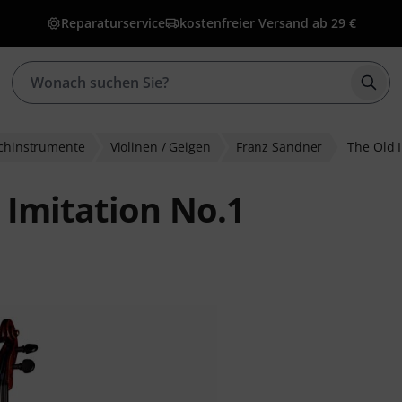
Reparaturservice
kostenfreier Versand ab 29 €
Such
ichinstrumente
Violinen / Geigen
Franz Sandner
The Old 
 Imitation No.1
wertungen