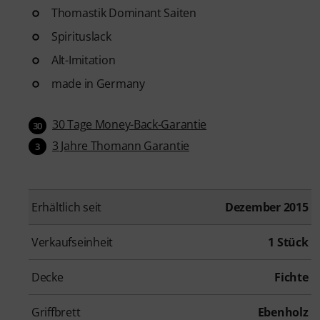
Thomastik Dominant Saiten
Spirituslack
Alt-Imitation
made in Germany
30 Tage Money-Back-Garantie
30
3 Jahre Thomann Garantie
3
Erhältlich seit
Dezember 2015
Verkaufseinheit
1 Stück
Decke
Fichte
Griffbrett
Ebenholz