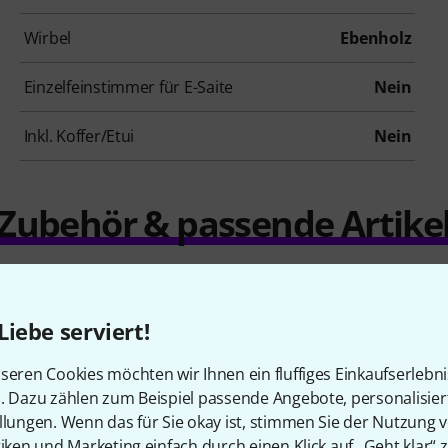
Wirbel
Ebenholz
Einzelfeinstimmer für E-Saite
Nein
Inkl. Koffer/Etui
Nein
Zubehör & passende Artike
Liebe serviert!
seren Cookies möchten wir Ihnen ein fluffiges Einkaufserlebn
n. Dazu zählen zum Beispiel passende Angebote, personalisie
llungen. Wenn das für Sie okay ist, stimmen Sie der Nutzung 
tiken und Marketing einfach durch einen Klick auf „Geht klar“ z