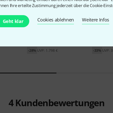
nnen Ihre erteilte Zustimmung jederzeit über die Cookie-Einst
Cookies ablehnen
Weitere Infos
Geht klar
2
a No.7S
Franz Sandner
Francesca
Stentor
SR1
Orchestra Violin 4/4
4/4
1.298 €
222 €
-28%
UVP: 1.798 €
-33%
UVP: 3
4
Kundenbewertungen