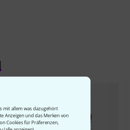
l
is mit allem was dazugehört
rte Anzeigen und das Merken von
von Cookies für Präferenzen,
u (
alle anzeigen
).