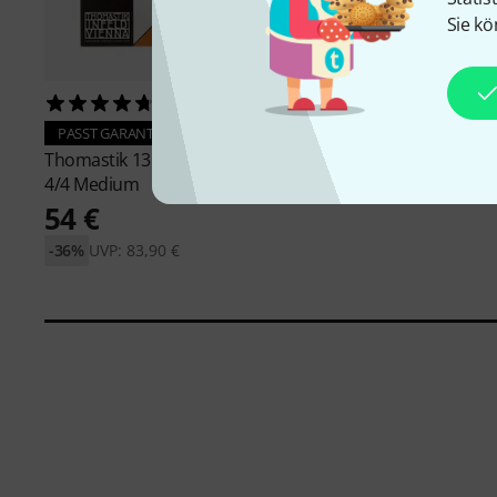
Sie kö
446
PASST GARANTIERT
Roth & Junius
Cadenz
PASST GARANTIERT
Violin Case 4/4
Thomastik
135 Dominant Violin
77 €
4/4 Medium
54 €
-36%
UVP: 83,90 €