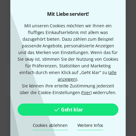
Mit Liebe serviert!
Mit unseren Cookies möchten wir Ihnen ein
fluffiges Einkaufserlebnis mit allem was
dazugehört bieten. Dazu zählen zum Beispiel
passende Angebote, personalisierte Anzeigen
Testbericht
und das Merken von Einstellungen. Wenn das für
Blue Label Strings Set 12-60
Sie okay ist, stimmen Sie der Nutzung von Cookies
für Präferenzen, Statistiken und Marketing
einfach durch einen Klick auf „Geht klar“ zu (
alle
anzeigen
).
Sie können Ihre erteilte Zustimmung jederzeit
So erreichen Sie uns
über die Cookie-Einstellungen (
hier
) widerrufen.
Kundenservice
Geht klar
Cookies ablehnen
Weitere Infos