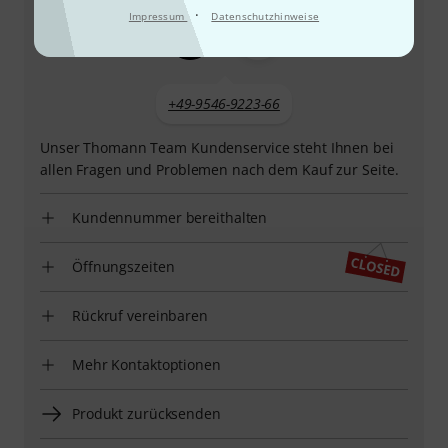
·
Impressum
Datenschutzhinweise
+49-9546-9223-66
Unser Thomann Team Kundenservice steht Ihnen bei
allen Fragen und Problemen nach dem Kauf zur Seite.
Kundennummer bereithalten
Öffnungszeiten
Rückruf vereinbaren
Mehr Kontaktoptionen
Produkt zurücksenden