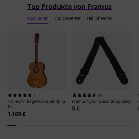
Top Produkte von Framus
Top-Seller
Top bewertet
Hall of Fame
2
88
F
Framus
Vintage Hootenanny 12
Framus
Nylon Guitar Strap Black
A
TN
5 €
1.169 €