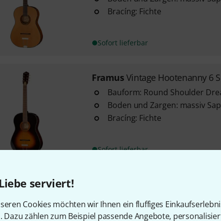
Bracíng: Fichte
Sofort lieferbar
Framus
Vintage Hootenanny 6 
Bauform: Round Shoulder Dr
Boden und Zargen: massiv Sap
Bracíng: Fichte
Sofort lieferbar
Liebe serviert!
Framus
Vintage Hootenanny 6 
Bauform: Round Shoulder Dr
seren Cookies möchten wir Ihnen ein fluffiges Einkaufserlebn
Boden und Zargen: massiv Sap
n. Dazu zählen zum Beispiel passende Angebote, personalisie