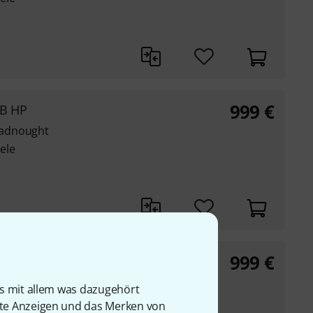
999
€
SB HP
eadnought
ele
999
€
TN
eadnought
is mit allem was dazugehört
ele
rte Anzeigen und das Merken von