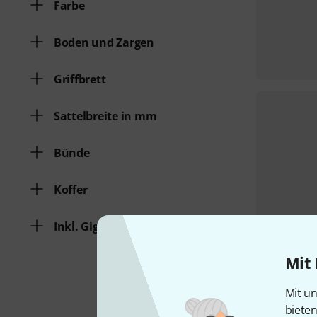
Farbe
Boden und Zargen
Griffbrett
Sattelbreite in mm
Bünde
Koffer
Inkl. Gigbag
Mit 
Mit un
biete