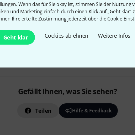
Bracíng: Fichte
llungen. Wenn das für Sie okay ist, stimmen Sie der Nutzung 
tiken und Marketing einfach durch einen Klick auf „Geht klar“ z
nnen Ihre erteilte Zustimmung jederzeit über die Cookie-Einst
Sofort lieferbar
Cookies ablehnen
Weitere Infos
Geht klar
Kostenloser Versand ab 2
Alle Preise inkl. MwSt.
Gefällt Ihnen, was Sie sehen?
Teilen
Hilfe & Feedback