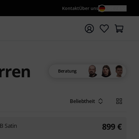
Kontakt
Über uns
DE / €
e mit Suchwort {searchTerm} starten
rren
Beratung
Beliebtheit
899
€
B Satin