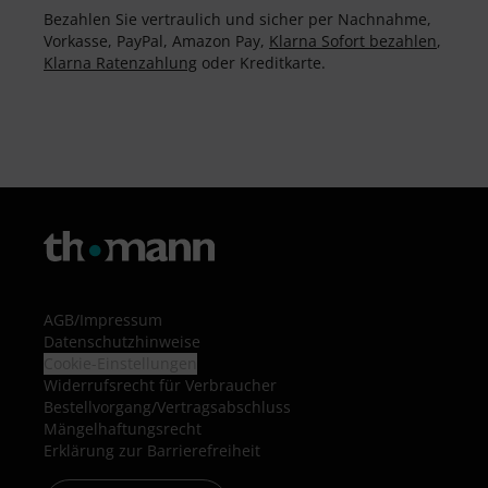
Bezahlen Sie vertraulich und sicher per Nachnahme,
Vorkasse, PayPal, Amazon Pay,
Klarna Sofort bezahlen
,
Klarna Ratenzahlung
oder Kreditkarte.
AGB
/
Impressum
Datenschutzhinweise
Cookie-Einstellungen
Widerrufsrecht für Verbraucher
Bestellvorgang/Vertragsabschluss
Mängelhaftungsrecht
Erklärung zur Barrierefreiheit