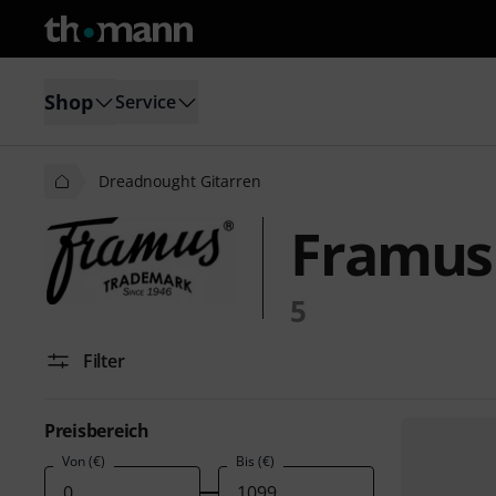
Shop
Service
Dreadnought Gitarren
Framus
5
Filter
Preisbereich
Von (€)
Bis (€)