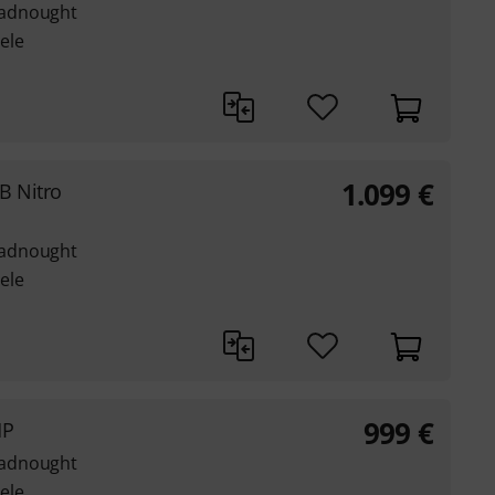
eadnought
ele
1.099
€
B Nitro
eadnought
ele
999
€
HP
eadnought
ele