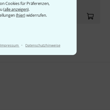
von Cookies für Präferenzen,
u (
alle anzeigen
).
ellungen (
hier
) widerrufen.
9 €
·
Impressum
Datenschutzhinweise