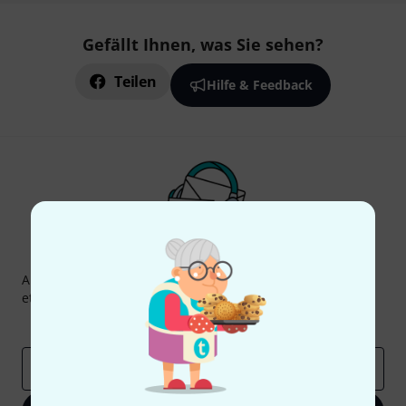
Gefällt Ihnen, was Sie sehen?
Teilen
Hilfe & Feedback
Thomann Newsletter
Abonniere den Thomann Newsletter und gewinne mit
etwas Glück einen von
50 Gutscheinen
über jeweils
50€
!
Inspirierende Beiträge
Deals
Thomann Insights
E-Mail-Adresse
*