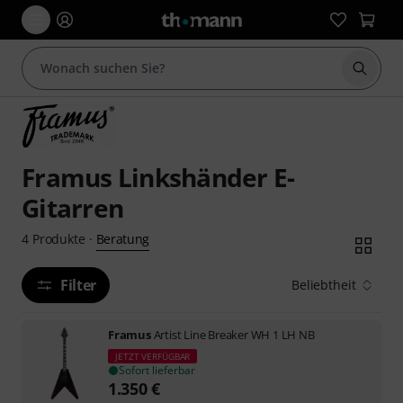
Suche 
Framus Linkshänder E-
Gitarren
Beratung
4
Produkte
·
Filter
Beliebtheit
Framus
Artist Line Breaker WH 1 LH NB
JETZT VERFÜGBAR
Sofort lieferbar
1.350
€