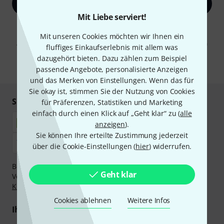
Jetzt anmelden
Mit Liebe serviert!
Mit Klick auf „Jetzt anmelden“ stimmen Sie dem Erhalt von E-Mail-
Werbung und einer Messung des E-Mail-Nutzungsverhaltens zu. Die
Mit unseren Cookies möchten wir Ihnen ein
Abmeldung ist jederzeit möglich. Weitere Informationen finden Sie in
fluffiges Einkaufserlebnis mit allem was
unseren
Datenschutzhinweisen
.
dazugehört bieten. Dazu zählen zum Beispiel
* Pflichtfeld
passende Angebote, personalisierte Anzeigen
und das Merken von Einstellungen. Wenn das für
Sie okay ist, stimmen Sie der Nutzung von Cookies
Sicher einkaufen & bezahlen
für Präferenzen, Statistiken und Marketing
einfach durch einen Klick auf „Geht klar“ zu (
alle
anzeigen
).
Sie können Ihre erteilte Zustimmung jederzeit
über die Cookie-Einstellungen (
hier
) widerrufen.
Bezahlen Sie vertraulich und sicher per Nachnahme,
Geht klar
Vorkasse, PayPal, Amazon Pay,
Klarna Sofort bezahlen
,
Klarna Ratenzahlung
oder Kreditkarte.
Cookies ablehnen
Weitere Infos
Ihre Vorteile