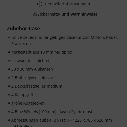
Herstellerinformationen
Sicherheits- und Warnhinweise
Zubehör-Case
universelles und langlebiges Case für z.B. Molton, Kabel,
Stative, etc.
hergestellt aus 10 mm Multiplex
schwarz beschichtet
30 x 30 mm Alukanten
2 Butterflyverschlüsse
2 Deckelfeststeller medium
4 Klappgriffe
große Kugelecken
4 Blue Wheels (100 mm), davon 2 gebremst
Abmessungen außen (B x H x T): 1220 x 785 x 620 mm
inkl. Rollen