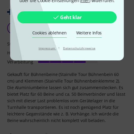
über die Cookie-Einstellungen (
hier
) widerrufen.
Original zeigen
Geht klar
Geräumige Box
LS
Lauri S. 12.12.2018
Cookies ablehnen
Weitere Infos
Stabilität
·
Impressum
Datenschutzhinweise
Handling
Verarbeitung
Gekauft für Bühnenbeine (Stairville Tour Bühnenbein 60
cm) und Klemmen (Stairville Tour Bühnenbeinklemme 2).
Die Aluminiumbeine lassen sich gut zusammenstecken. Es
bietet Platz für 60 Beine und ca. 50 Beinverbinder und lässt
sich mit dieser Last problemlos vom Gerätelager in die
Turnhalle transportieren. Es ist noch genügend Platz für
leichtere Gegenstände wie z. B. Vorhänge. Ich würde die
Beine wahrscheinlich nicht komplett voll beladen.