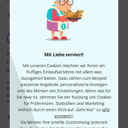
0
0
BEWERTUNG MELDEN
Leider ein paar Dellen sonst aber gut
TT
Technik Tony 28.07.2022
Stabilität
Mit Liebe serviert!
Handling
Mit unseren Cookies möchten wir Ihnen ein
Verarbeitung
fluffiges Einkaufserlebnis mit allem was
dazugehört bieten. Dazu zählen zum Beispiel
Das Case hatte ( wie viele andere ) von Haus aus ein paar
passende Angebote, personalisierte Anzeigen
Dellen, kann man aber drüber hinwegsehen da es ein
und das Merken von Einstellungen. Wenn das für
Gebrauchsgegenstand ist und kein Deko-Stück. Verzieht
Sie okay ist, stimmen Sie der Nutzung von Cookies
sich leider sehr leicht. Sonst alles gut.
für Präferenzen, Statistiken und Marketing
einfach durch einen Klick auf „Geht klar“ zu (
alle
anzeigen
).
0
0
BEWERTUNG MELDEN
Sie können Ihre erteilte Zustimmung jederzeit