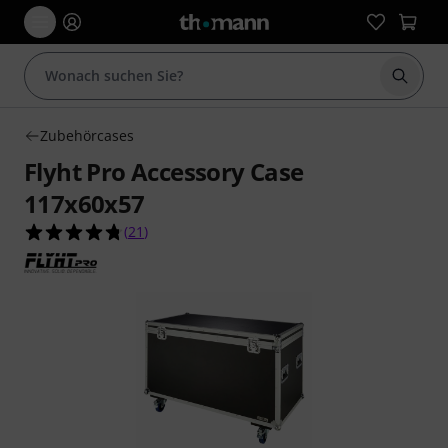
Suche 
Zubehörcases
Flyht Pro Accessory Case
117x60x57
4.8 von 5 Sternen aus 21 Kundenbewertungen
(
21
)