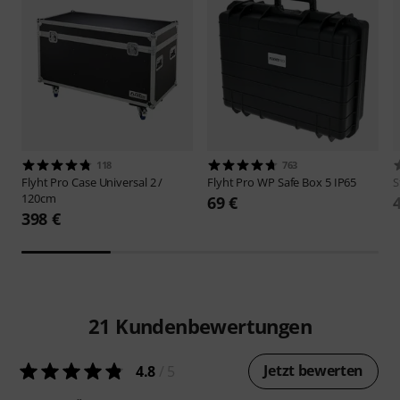
118
763
Flyht Pro
Case Universal 2 /
Flyht Pro
WP Safe Box 5 IP65
S
120cm
69 €
398 €
21
Kundenbewertungen
Jetzt bewerten
4.8
/ 5