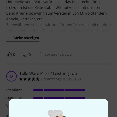
Unterseite verstärkt. Natürlich ist das Holz recht dünn,
trotzdem ist die Kiste stabil. Wir nutzen es mit unserer
Band Krainerschwung zum Verstauen von Mikro-Ständern,
Kabeln, Verteiler, etc.
Zu erwähnen ist, dass wir uns 2 Innenfächer aus Aluminium
rein-genietet haben. Dadurch wird das Case natürlich noch
Mehr anzeigen
0
0
BEWERTUNG MELDEN
Tolle Ware Preis / Leistung Top
D
Dreammogli 02.05.2021
Stabilität
Handling
Verarbeitung
Bin begeistert habe schon eine zweite bestellt ;-)