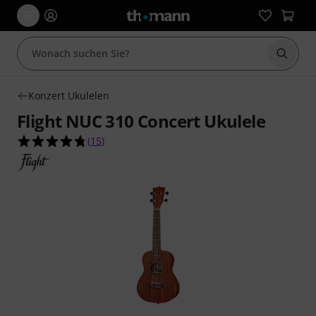
Suche 
Konzert Ukulelen
Flight NUC 310 Concert Ukulele
4.7 von 5 Sternen aus 15 Kundenbewertungen
(
15
)