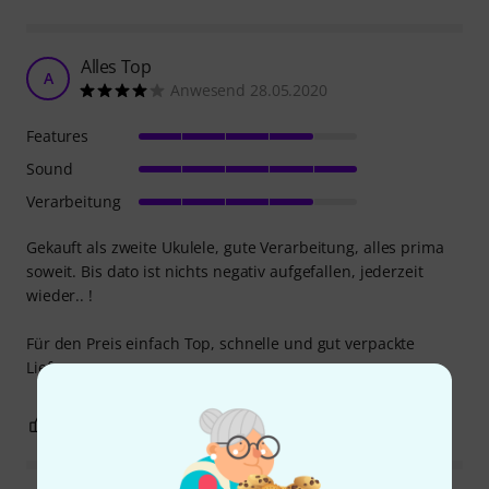
Alles Top
A
Anwesend 28.05.2020
Features
Sound
Verarbeitung
Gekauft als zweite Ukulele, gute Verarbeitung, alles prima
soweit. Bis dato ist nichts negativ aufgefallen, jederzeit
wieder.. !
Für den Preis einfach Top, schnelle und gut verpackte
Lieferung.
1
0
BEWERTUNG MELDEN