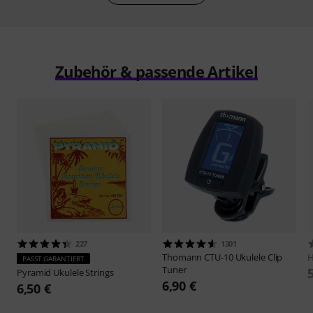
Zubehör & passende Artikel
227
1301
Thomann
CTU-10 Ukulele Clip
H
PASST GARANTIERT
Tuner
Pyramid
Ukulele Strings
6,90 €
6,50 €