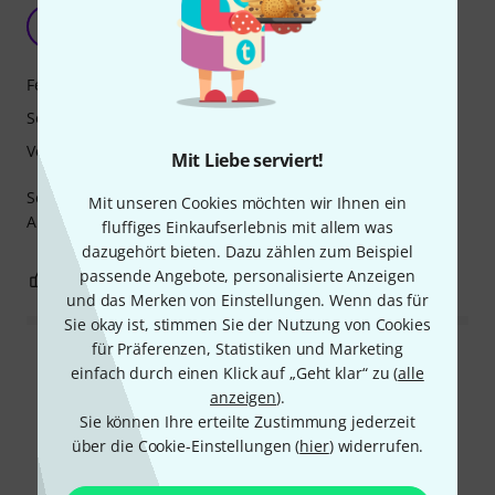
Flight Concert Ukulele
J
JRvomSee 02.11.2025
Features
Sound
Verarbeitung
Mit Liebe serviert!
Sehr leicht, sehr voller Klang, gut verarbeitet, muss am
Mit unseren Cookies möchten wir Ihnen ein
Anfang oft nachgestimmt werden
fluffiges Einkaufserlebnis mit allem was
dazugehört bieten. Dazu zählen zum Beispiel
passende Angebote, personalisierte Anzeigen
0
0
BEWERTUNG MELDEN
und das Merken von Einstellungen. Wenn das für
Sie okay ist, stimmen Sie der Nutzung von Cookies
für Präferenzen, Statistiken und Marketing
Alle Bewertungen lesen
einfach durch einen Klick auf „Geht klar“ zu (
alle
anzeigen
).
Sie können Ihre erteilte Zustimmung jederzeit
über die Cookie-Einstellungen (
hier
) widerrufen.
Schon gewusst?