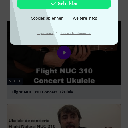
Geht klar
Alle
Videos
Ratgeber
Cookies ablehnen
Weitere Infos
·
Impressum
Datenschutzhinweise
VIDEO
Flight NUC 310 Concert Ukulele
abspielen