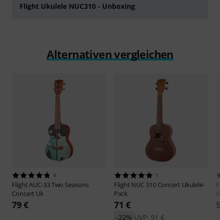
Flight Ukulele NUC310 - Unboxing
abspielen
Alternativen vergleichen
4
1
Flight
AUC-33 Two Seasons
Flight
NUC 310 Concert Ukulele-
F
Concert Uk
Pack
U
79 €
71 €
-22%
UVP: 91 €