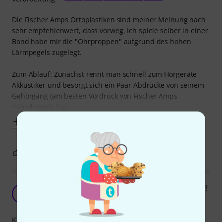
Die Fischer Amps Ortoplastiken sind meiner Meinung nach
sehr empfehlenwert, dass vorweg. Ich spiele selber in einer
Band habe mir die "Ohrproppen" aufgrund des hohen
Lärmpegels zugelegt.
Zum Ablauf: Zunächst rennt man schnell zum Hörgeräte
Akkustiker und besorgt sich ein Paar Abdrücke von seinem
Gehörgäng (am besten Vordruck von Fischer Amps
mitnehmen). Das
Mehr anzeigen
3
1
BEWERTUNG MELDEN
Endlich Ruhe, und zwar in sinnvollen Intervallen!
D
DrummingGuitarist 01.07.2025
Klangtreue