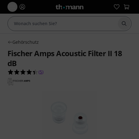
Suche 
Gehörschutz
Fischer Amps Acoustic Filter II 18
dB
4.4 von 5 Sternen aus 5 Kundenbewertungen
(
5
)