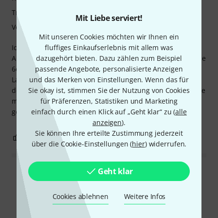
Tragekomfort
Mit Liebe serviert!
Verarbeitung
Mit unseren Cookies möchten wir Ihnen ein
Ich habe derzeit die Filter in 12, 18 und 25 dB Ausführung.
fluffiges Einkaufserlebnis mit allem was
Als Drummer wirklich gut. Ich werde mir vmtl. bald noch die
dazugehört bieten. Dazu zählen zum Beispiel
6er und 9er Ausführung besorgen. Ich merke, bis auf die
passende Angebote, personalisierte Anzeigen
Lautstärke, keine nennenswerten Unterschiede zwischen
und das Merken von Einstellungen. Wenn das für
den Ausführungen. Die Klarheit bleibt vorhanden, das erste
Sie okay ist, stimmen Sie der Nutzung von Cookies
mal höre ich den Attack meiner Bass Drum richtig gut. Mir
für Präferenzen, Statistiken und Marketing
gefällts!
einfach durch einen Klick auf „Geht klar“ zu (
alle
anzeigen
).
Sie können Ihre erteilte Zustimmung jederzeit
0
0
BEWERTUNG MELDEN
über die Cookie-Einstellungen (
hier
) widerrufen.
Geht klar
Alle Bewertungen lesen
Cookies ablehnen
Weitere Infos