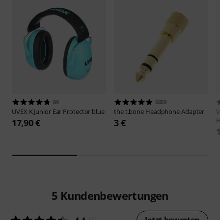
89
5659
UVEX
K Junior Ear Protector blue
the t.bone
Headphone Adapter
V
H
17,90 €
3 €
5
Kundenbewertungen