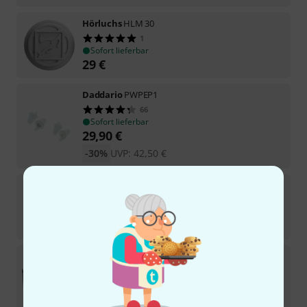
Hörluchs
HLM 30
1
Sofort lieferbar
29
€
Daddario
PWPEP1
66
Sofort lieferbar
29,90
€
-30%
UVP:
42,50
€
Hearsafe
HS-ER 20 Small
68
Sofort lieferbar
24,90
€
InEar
StageClick SC-2 Clean Bundle
Sofort lieferbar
474
€