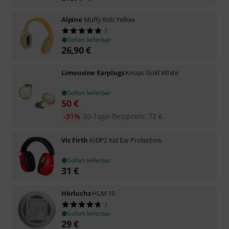
Alpine
Muffy Kids Yellow
2
Sofort lieferbar
26,90
€
Limousine Earplugs
Knops Gold White
Sofort lieferbar
50
€
-31%
30-Tage-Bestpreis
:
72
€
Vic Firth
KIDP2 Kid Ear Protectors
Sofort lieferbar
31
€
Hörluchs
HLM 10
3
Sofort lieferbar
29
€