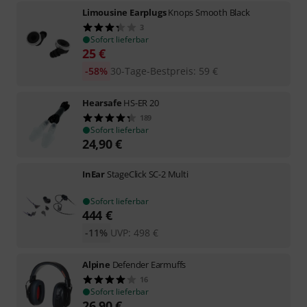
Limousine Earplugs
Knops Smooth Black
3
Sofort lieferbar
25
€
-58%
30-Tage-Bestpreis
:
59
€
Hearsafe
HS-ER 20
189
Sofort lieferbar
24,90
€
InEar
StageClick SC-2 Multi
Sofort lieferbar
444
€
-11%
UVP:
498
€
Alpine
Defender Earmuffs
16
Sofort lieferbar
26,90
€