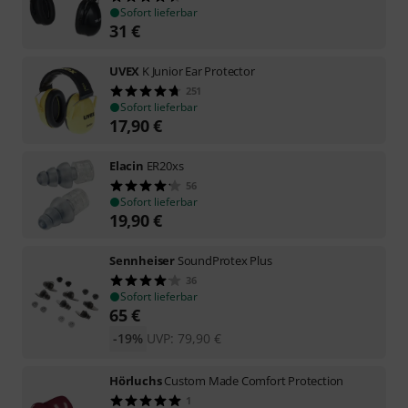
Sofort lieferbar
31
€
UVEX
K Junior Ear Protector
251
Sofort lieferbar
17,90
€
Elacin
ER20xs
56
Sofort lieferbar
19,90
€
Sennheiser
SoundProtex Plus
36
Sofort lieferbar
65
€
-19%
UVP:
79,90
€
Hörluchs
Custom Made Comfort Protection
1