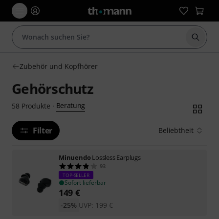
Suche 
Zubehör und Kopfhörer
Gehörschutz
Beratung
58
Produkte
·
Filter
Beliebtheit
Minuendo
Lossless Earplugs
93
TOP-SELLER
Sofort lieferbar
149
€
-25%
UVP:
199
€