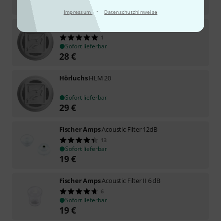
-11%
UVP:
498
€
·
Impressum
Datenschutzhinweise
Hörluchs
HLM 25
1
Sofort lieferbar
28
€
Hörluchs
HLM 20
Sofort lieferbar
29
€
Fischer Amps
Acoustic Filter 12dB
13
Sofort lieferbar
19
€
Fischer Amps
Acoustic Filter II 6 dB
6
Sofort lieferbar
19
€