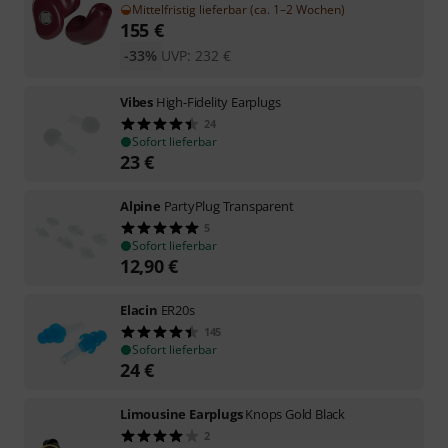
Mittelfristig lieferbar (ca. 1–2 Wochen)
155
€
-33%
UVP:
232
€
Vibes
High-Fidelity Earplugs
24
Sofort lieferbar
23
€
Alpine
PartyPlug Transparent
5
Sofort lieferbar
12,90
€
Elacin
ER20s
145
Sofort lieferbar
24
€
Limousine Earplugs
Knops Gold Black
2