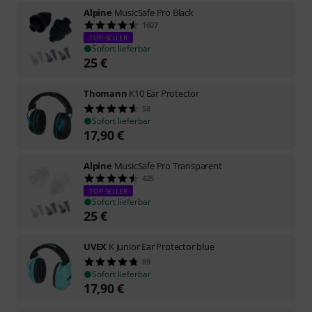
Alpine
MusicSafe Pro Black
1607
TOP-SELLER
Sofort lieferbar
25
€
Thomann
K10 Ear Protector
58
Sofort lieferbar
17,90
€
Alpine
MusicSafe Pro Transparent
425
TOP-SELLER
Sofort lieferbar
25
€
UVEX
K Junior Ear Protector blue
89
Sofort lieferbar
17,90
€