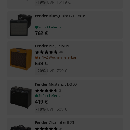
-19%
UVP:
1.419
€
Fender
Blues Junior IV Bundle
Sofort lieferbar
762
€
Fender
Pro Junior IV
40
In 1–2 Wochen lieferbar
639
€
-20%
UVP:
799
€
Fender
Mustang LTX100
2
Sofort lieferbar
419
€
-18%
UVP:
509
€
Fender
Champion II 25
31