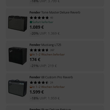
-18%
UVP:
3.799
€
Fender
Tone Master Deluxe Reverb
40
Sofort lieferbar
1.089
€
-20%
UVP:
1.369
€
Fender
Mustang LT25
267
In 1–2 Wochen lieferbar
174
€
-21%
UVP:
219
€
Fender
68 Custom Pro Reverb
24
In 1–2 Wochen lieferbar
1.599
€
-18%
UVP:
1.959
€
Fender
Blues Deluxe Reissue