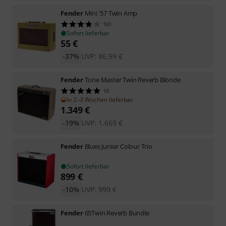
Fender
Mini '57 Twin Amp
161
Sofort lieferbar
55
€
-37%
UVP:
86,99
€
Fender
Tone Master Twin Reverb Blonde
10
In 2–3 Wochen lieferbar
1.349
€
-19%
UVP:
1.669
€
Fender
Blues Junior Colour Trio
Sofort lieferbar
899
€
-10%
UVP:
999
€
Fender
65Twin Reverb Bundle