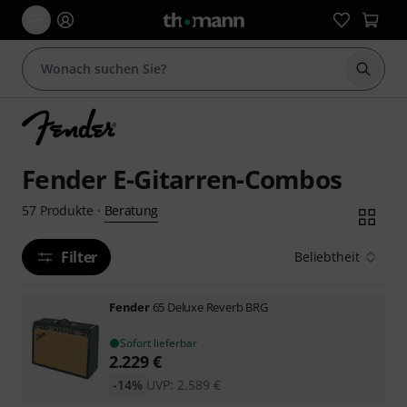
Suche 
Fender E-Gitarren-Combos
Beratung
57
Produkte
·
Filter
Beliebtheit
Fender
65 Deluxe Reverb BRG
Sofort lieferbar
2.229
€
-14%
UVP:
2.589
€