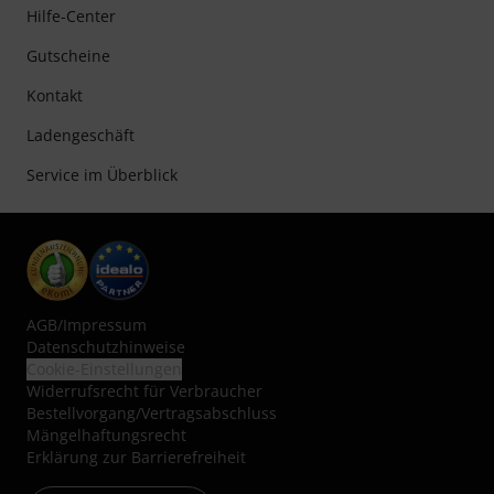
Hilfe-Center
Gutscheine
Kontakt
Ladengeschäft
Service im Überblick
AGB
/
Impressum
Datenschutzhinweise
Cookie-Einstellungen
Widerrufsrecht für Verbraucher
Bestellvorgang/Vertragsabschluss
Mängelhaftungsrecht
Erklärung zur Barrierefreiheit