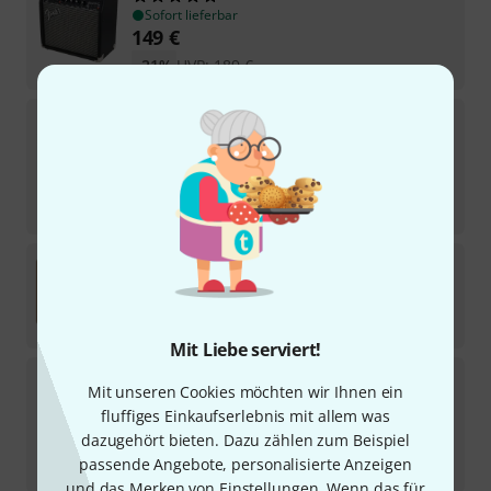
Sofort lieferbar
149
€
-21%
UVP:
189
€
Fender
Mustang LT50
62
In 1–2 Wochen lieferbar
279
€
-20%
UVP:
349
€
Fender
62 Deluxe Amp
Sofort lieferbar
1.829
€
Mit Liebe serviert!
Fender
Frontman 10G
Mit unseren Cookies möchten wir Ihnen ein
337
fluffiges Einkaufserlebnis mit allem was
Sofort lieferbar
79
€
dazugehört bieten. Dazu zählen zum Beispiel
passende Angebote, personalisierte Anzeigen
-28%
UVP:
109
€
und das Merken von Einstellungen. Wenn das für