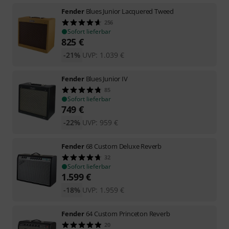
Fender
Blues Junior Lacquered Tweed
256
Sofort lieferbar
825
€
-21%
UVP:
1.039
€
Fender
Blues Junior IV
85
Sofort lieferbar
749
€
-22%
UVP:
959
€
Fender
68 Custom Deluxe Reverb
32
Sofort lieferbar
1.599
€
-18%
UVP:
1.959
€
Fender
64 Custom Princeton Reverb
20