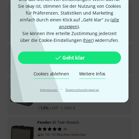
Sie okay ist, stimmen Sie der Nutzung von Cookies
Fender
Tone Master Twin Reverb
für Präferenzen, Statistiken und Marketing
24
einfach durch einen Klick auf „Geht klar“ zu (
alle
In 3–4 Wochen lieferbar
1.319
€
anzeigen
).
Sie können Ihre erteilte Zustimmung jederzeit
-18%
UVP:
1.609
€
über die Cookie-Einstellungen (
hier
) widerrufen.
Fender
Blues Junior Lacquered Bundle
Geht klar
Sofort lieferbar
838
€
Cookies ablehnen
Weitere Infos
Fender
FSR 68 Custom Pro Pewter
1
·
Impressum
Datenschutzhinweise
Sofort lieferbar
1.699
€
-14%
UVP:
1.969
€
Fender
65 Twin Reverb
40
In 10–13 Wochen lieferbar