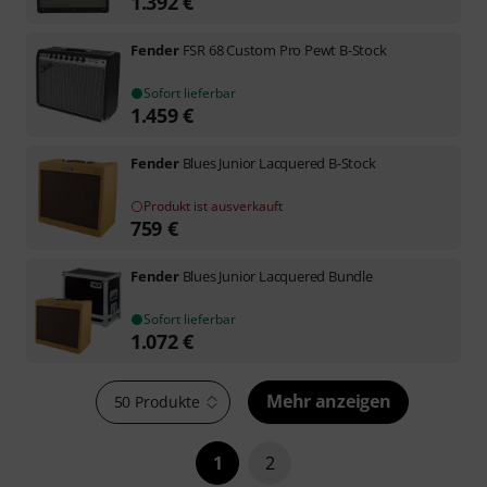
1.392
€
Fender
FSR 68 Custom Pro Pewt B-Stock
Sofort lieferbar
1.459
€
Fender
Blues Junior Lacquered B-Stock
Produkt ist ausverkauft
759
€
Fender
Blues Junior Lacquered Bundle
Sofort lieferbar
1.072
€
Mehr anzeigen
50 Produkte
1
2