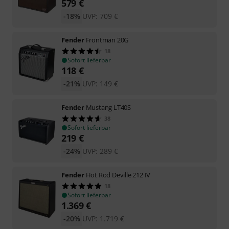
579
€
-18%
UVP:
709
€
Fender
Frontman 20G
18
Sofort lieferbar
118
€
-21%
UVP:
149
€
Fender
Mustang LT40S
38
Sofort lieferbar
219
€
-24%
UVP:
289
€
Fender
Hot Rod Deville 212 IV
18
Sofort lieferbar
1.369
€
-20%
UVP:
1.719
€