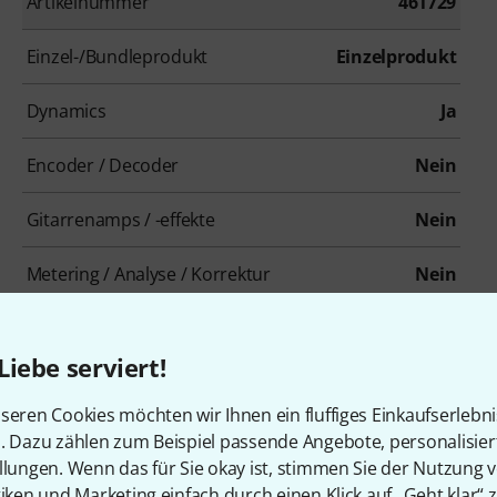
Artikelnummer
461729
Einzel-/Bundleprodukt
Einzelprodukt
Dynamics
Ja
Encoder / Decoder
Nein
Gitarrenamps / -effekte
Nein
Metering / Analyse / Korrektur
Nein
Modulationseffekt
Nein
Liebe serviert!
Overdrive / Distortion
Nein
seren Cookies möchten wir Ihnen ein fluffiges Einkaufserlebn
Psychoakustik / Enhancer / Exciter
Nein
n. Dazu zählen zum Beispiel passende Angebote, personalisie
llungen. Wenn das für Sie okay ist, stimmen Sie der Nutzung 
Reverb
Nein
tiken und Marketing einfach durch einen Klick auf „Geht klar“ z