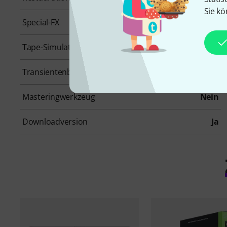
Sie kö
Special-FX
Nein
Tape-Simulation
Nein
Transientenbearbeitung
Nein
Masteringwerkzeug
Nein
Downloadversion
Ja