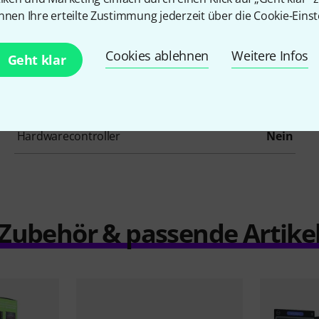
nnen Ihre erteilte Zustimmung jederzeit über die Cookie-Einst
Summierer / Konsolen
Nein
Cookies ablehnen
Weitere Infos
Geht klar
Pitch Shifter / Harmonizer / Timestretching
Nein
Vocoder / Stimmeffekt
Nein
Hardwarecontroller
Nein
Zubehör & passende Artike