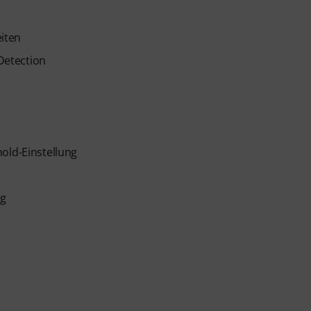
eiten
-Detection
old-Einstellung
ng