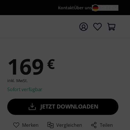
Kontakt
Über uns
DE / €
e mit Suchwort {searchTerm} starten
169
€
inkl. MwSt.
Sofort verfügbar
JETZT DOWNLOADEN
Merken
Vergleichen
Teilen