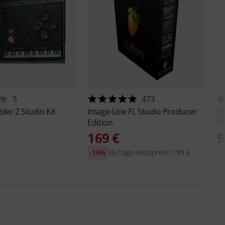
5
473
ler 2 Studio Kit
Image-Line
FL Studio Producer
th
Edition
Pa
169 €
9
-15%
30-Tage-Bestpreis: 199 €