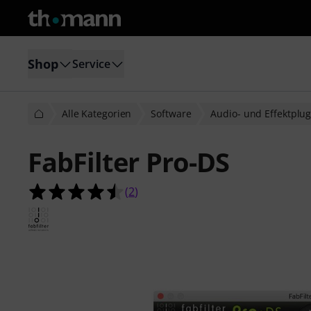
Shop
Service
Alle Kategorien
Software
Audio- und Effektplug
FabFilter Pro-DS
4.5 von 5 Sternen aus 2 Kundenbe
(
2
)