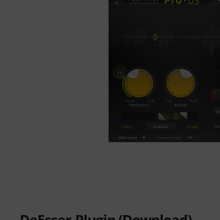
DeEsser-Plugin (Download)