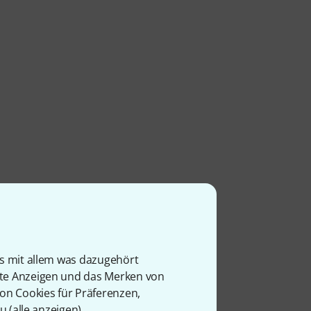
is mit allem was dazugehört
rte Anzeigen und das Merken von
von Cookies für Präferenzen,
u (
alle anzeigen
).