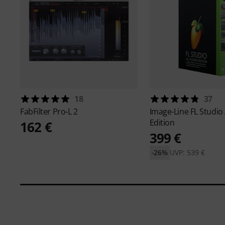
18
37
FabFilter
Pro-L 2
Image-Line
FL Studio 
Edition
162 €
399 €
-26%
UVP: 539 €