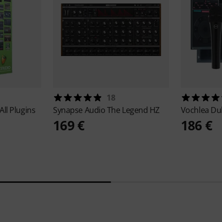
18
All Plugins
Synapse Audio
The Legend HZ
Vochlea
Dub
169 €
186 €