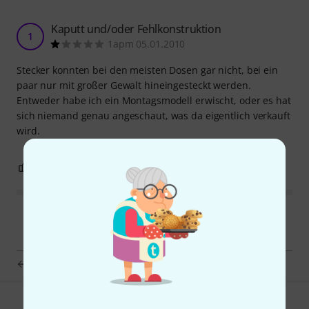
Kaputt und/oder Fehlkonstruktion
1
1apm 05.01.2010
Stecker konnten bei den meisten Dosen gar nicht, bei ein
paar nur mit großer Gewalt hineingesteckt werden.
Entweder habe ich ein Montagsmodell erwischt, oder es hat
sich niemand genau angeschaut, was da eigentlich verkauft
wird.
0
2
BEWERTUNG MELDEN
Stairville 6 Way Power Split Black