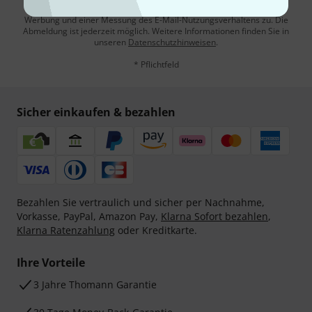
Mit Klick auf „Jetzt anmelden“ stimmen Sie dem Erhalt von E-Mail-
Werbung und einer Messung des E-Mail-Nutzungsverhaltens zu. Die
Abmeldung ist jederzeit möglich. Weitere Informationen finden Sie in
unseren
Datenschutzhinweisen
.
* Pflichtfeld
Sicher einkaufen & bezahlen
Bezahlen Sie vertraulich und sicher per Nachnahme,
Vorkasse, PayPal, Amazon Pay,
Klarna Sofort bezahlen
,
Klarna Ratenzahlung
oder Kreditkarte.
Ihre Vorteile
3 Jahre Thomann Garantie