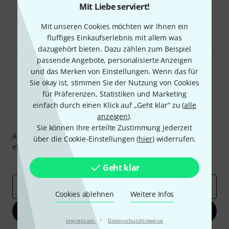
Gefällt Ihnen, was Sie sehen?
Mit Liebe serviert!
Teilen
Mit unseren Cookies möchten wir Ihnen ein
Hilfe & Feedback
fluffiges Einkaufserlebnis mit allem was
dazugehört bieten. Dazu zählen zum Beispiel
passende Angebote, personalisierte Anzeigen
und das Merken von Einstellungen. Wenn das für
Sie okay ist, stimmen Sie der Nutzung von Cookies
für Präferenzen, Statistiken und Marketing
einfach durch einen Klick auf „Geht klar“ zu (
alle
anzeigen
).
Thomann Newsletter
Sie können Ihre erteilte Zustimmung jederzeit
Abonniere den Thomann Newsletter und gewinne mit
über die Cookie-Einstellungen (
hier
) widerrufen.
etwas Glück einen von
50 Gutscheinen
über jeweils
50€
!
Inspirierende Beiträge
Deals
Thomann Insights
Geht klar
E-Mail-Adresse
*
Cookies ablehnen
Weitere Infos
Jetzt anmelden
·
Impressum
Datenschutzhinweise