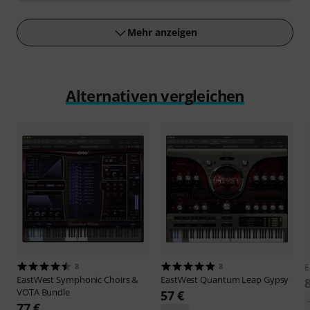
Mehr anzeigen
Alternativen vergleichen
8
8
E
EastWest
Symphonic Choirs &
EastWest
Quantum Leap Gypsy
VOTA Bundle
57 €
77 €