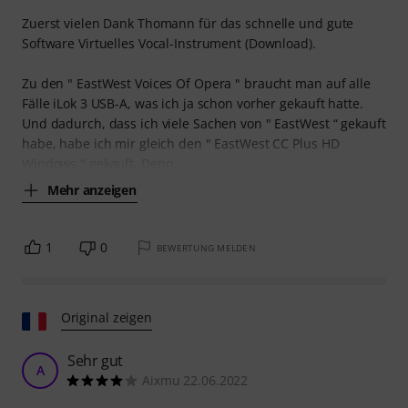
Zuerst vielen Dank Thomann für das schnelle und gute
Software Virtuelles Vocal-Instrument (Download).
Zu den " EastWest Voices Of Opera " braucht man auf alle
Fälle iLok 3 USB-A, was ich ja schon vorher gekauft hatte.
Und dadurch, dass ich viele Sachen von " EastWest “ gekauft
habe, habe ich mir gleich den " EastWest CC Plus HD
Windows " gekauft. Denn
Mehr anzeigen
1
0
BEWERTUNG MELDEN
Original zeigen
Sehr gut
A
Aixmu 22.06.2022