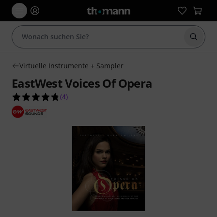
Suche 
Virtuelle Instrumente + Sampler
EastWest Voices Of Opera
4.8 von 5 Sternen aus 4 Kundenbewertungen
(
4
)