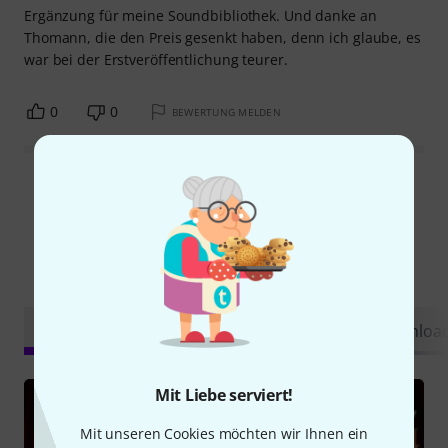
Ergänzung für meine Soundbibliothek. Und danke an
Thomann, die den Preis gesenkt haben, denn ich glaube, es
war bei der Erstveröffentlichung teurer.
0
0
BEWERTUNG MELDEN
Alle Bewertungen lesen
Schon gewusst?
Alle
Videos
Ratgeber
Testberichte
Downloa
Mit Liebe serviert!
Mit unseren Cookies möchten wir Ihnen ein