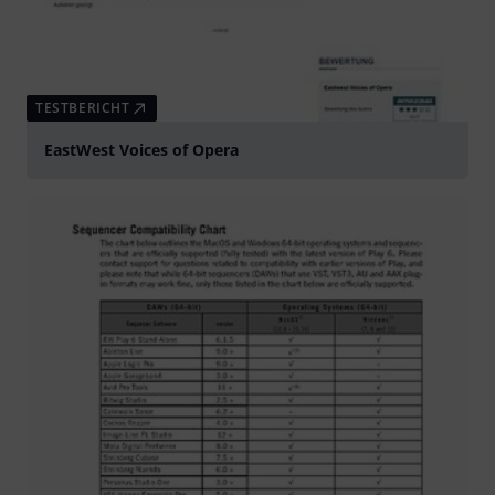
TESTBERICHT
EastWest Voices of Opera