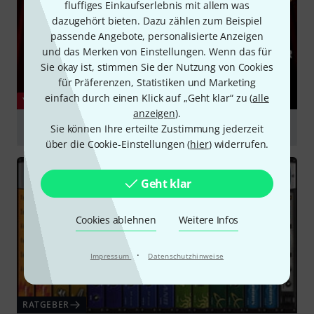
fluffiges Einkaufserlebnis mit allem was
dazugehört bieten. Dazu zählen zum Beispiel
passende Angebote, personalisierte Anzeigen
und das Merken von Einstellungen. Wenn das für
Sie okay ist, stimmen Sie der Nutzung von Cookies
für Präferenzen, Statistiken und Marketing
einfach durch einen Klick auf „Geht klar“ zu (
alle
YOUTUBE
anzeigen
).
EastWest Voices of Opera Trailer
Sie können Ihre erteilte Zustimmung jederzeit
über die Cookie-Einstellungen (
hier
) widerrufen.
abspielen
Geht klar
Cookies ablehnen
Weitere Infos
·
Impressum
Datenschutzhinweise
RATGEBER