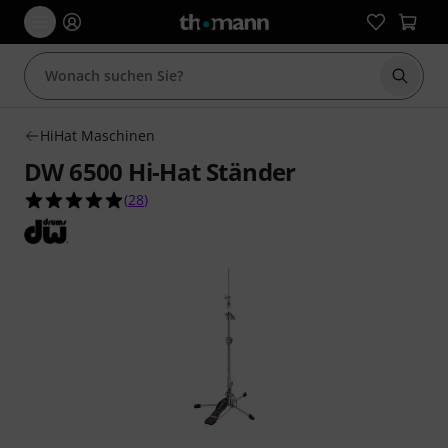
Suche 
HiHat Maschinen
DW 6500 Hi-Hat Ständer
4.9 von 5 Sternen aus 28 Kundenbewertungen
(
28
)