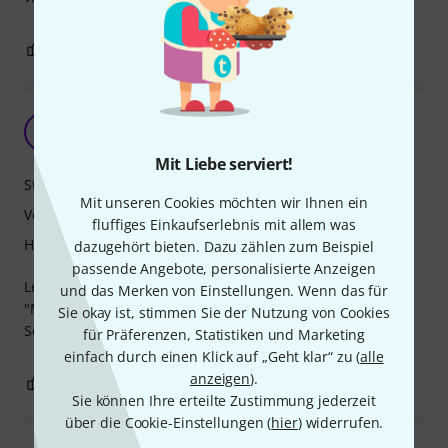
2
0
BEWERTUNG MELDEN
Top Produkt!
E
Edoart 08.08.2017
Mit Liebe serviert!
Stabilität
Mit unseren Cookies möchten wir Ihnen ein
Verarbeitung
fluffiges Einkaufserlebnis mit allem was
Handling
dazugehört bieten. Dazu zählen zum Beispiel
passende Angebote, personalisierte Anzeigen
Leichte und stabile HH-Fußmaschine. Ergänzt perfekt mein
und das Merken von Einstellungen. Wenn das für
"Mini-Set": Cajon als BD + DW CP 5000 CJ Cajon Pedal und
Sie okay ist, stimmen Sie der Nutzung von Cookies
Sonor Junge SN. Top DW-Produkt.
für Präferenzen, Statistiken und Marketing
einfach durch einen Klick auf „Geht klar“ zu (
alle
anzeigen
).
1
0
BEWERTUNG MELDEN
Sie können Ihre erteilte Zustimmung jederzeit
über die Cookie-Einstellungen (
hier
) widerrufen.