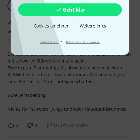
leicht und gut
U
Uwe736 30.04.2013
Geht klar
Stabilität
Cookies ablehnen
Weitere Infos
Verarbeitung
Handling
·
Impressum
Datenschutzhinweise
Die 6000er Serie von DW ist für all die, die es Leid sind, sich
mit schweren Ständern rumzuplagen.
Extrem gute Standhaftigkeit, obwohl die beiden kleinen
Klettklebestückchen schon nach kurzer Zeit abgegangen
sind. Sehr leicht. Gute Laufeigenschaften.
Gute Verarbeitung.
Nichts für "schwere" Jungs und/oder Haudrauf-Drummer.
0
0
BEWERTUNG MELDEN