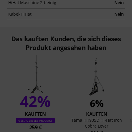
HiHat Maschine 2-beinig
Nein
Kabel-HiHat
Nein
Das kauften Kunden, die sich dieses
Produkt angesehen haben
42%
6%
KAUFTEN
KAUFTEN
Tama HH905D Hi-Hat Iron
M
GENAU DIESES PRODUKT
Cobra Lever
259 €