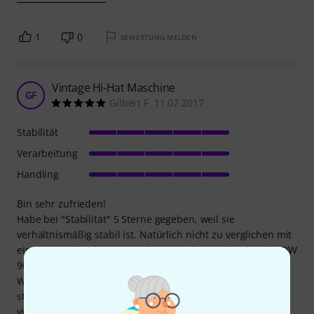
1
0
BEWERTUNG MELDEN
Vintage Hi-Hat Maschine
GF
Gilbert F. 11.07.2017
Stabilität
Verarbeitung
Handling
Bin sehr zufrieden!
Habe bei "Stabilität" 5 Sterne gegeben, weil sie
verhältnismäßig stabil ist. Natürlich nicht zu verglichen mit
einer doppelstrebigen Maschine, wie beispielsweise der DW
9000.
Wenn man eine Hi-Hat Maschine sucht, die bombenfest
steht und sich keinen Millimeter bewegt, sollte man
vielleicht doch lieber etwas robusteres wählen.