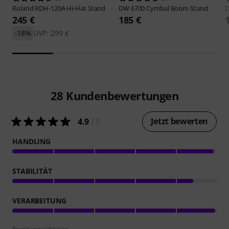
Roland
RDH-120A Hi-Hat Stand
DW
6700 Cymbal Boom Stand
245 €
185 €
-18%
UVP: 299 €
28
Kundenbewertungen
Jetzt bewerten
4.9
/ 5
HANDLING
STABILITÄT
VERARBEITUNG
Bewertungsrichtlinien