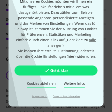
Mit unseren Cookies möchten wir Ihnen ein
FEATURES
fluffiges Einkaufserlebnis mit allem was
dazugehört bieten. Dazu zählen zum Beispiel
passende Angebote, personalisierte Anzeigen
SOUND
und das Merken von Einstellungen. Wenn das für
Sie okay ist, stimmen Sie der Nutzung von Cookies
VERARBEITUNG
für Präferenzen, Statistiken und Marketing
einfach durch einen Klick auf „Geht klar“ zu (
alle
anzeigen
).
Bewertungsrichtlinien
Sie können Ihre erteilte Zustimmung jederzeit
über die Cookie-Einstellungen (
hier
) widerrufen.
6
Rezensionen
Absolute Spitzenklasse für Sennheiser EW-Serie
Geht klar
für ordentliches Geld
J
JulKula 09.11.2017
Cookies ablehnen
Weitere Infos
Ich spiele um die 100 Termine im Jahr und davon sehr viele
·
mit großer Top40 Besetzung, wo wir alle die Sennheiser EW
Impressum
Datenschutzhinweise
Serie als Handfunken nutzen. Meine Kapsel war etwas in
Mitleidenschaft gezogen (Stichwort 'Mikrofonschnitzel') Und