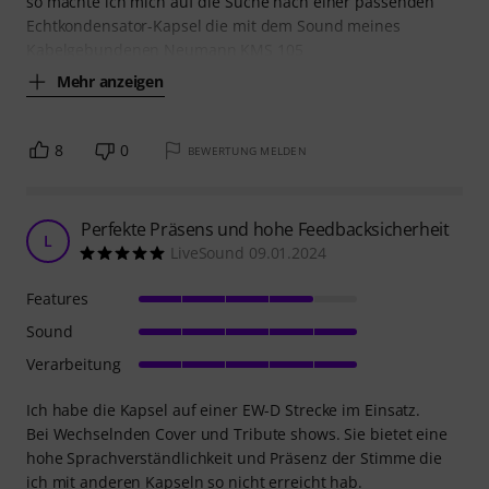
so machte ich mich auf die Suche nach einer passenden
Echtkondensator-Kapsel die mit dem Sound meines
Kabelgebundenen Neumann KMS 105
Mehr anzeigen
8
0
BEWERTUNG MELDEN
Perfekte Präsens und hohe Feedbacksicherheit
L
LiveSound 09.01.2024
Features
Sound
Verarbeitung
Ich habe die Kapsel auf einer EW-D Strecke im Einsatz.
Bei Wechselnden Cover und Tribute shows. Sie bietet eine
hohe Sprachverständlichkeit und Präsenz der Stimme die
ich mit anderen Kapseln so nicht erreicht hab.