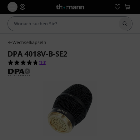
Suche 
Wechselkapseln
DPA 4018V-B-SE2
4.7 von 5 Sternen aus 10 Kundenbewertungen
(
10
)