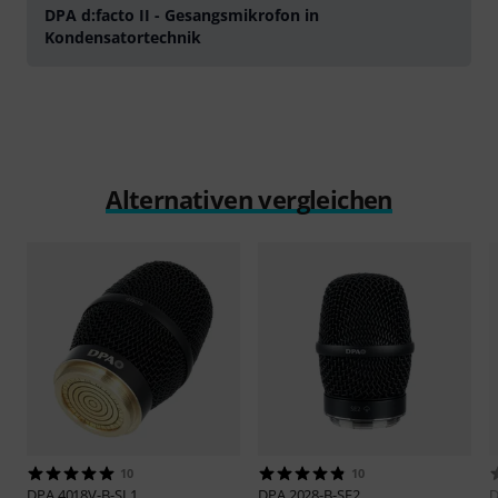
DPA d:facto II - Gesangsmikrofon in
Kondensatortechnik
Alternativen vergleichen
10
10
DPA
4018V-B-SL1
DPA
2028-B-SE2