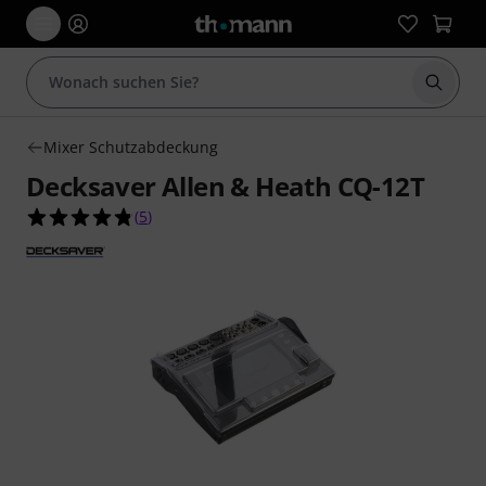
Suche 
Mixer Schutzabdeckung
Decksaver Allen & Heath CQ-12T
4.8 von 5 Sternen aus 5 Kundenbewertungen
(
5
)