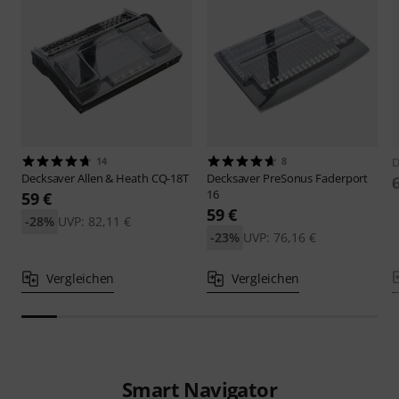
14
8
D
Decksaver
Allen & Heath CQ-18T
Decksaver
PreSonus Faderport
16
59 €
59 €
-28%
UVP: 82,11 €
-23%
UVP: 76,16 €
Vergleichen
Vergleichen
Smart Navigator