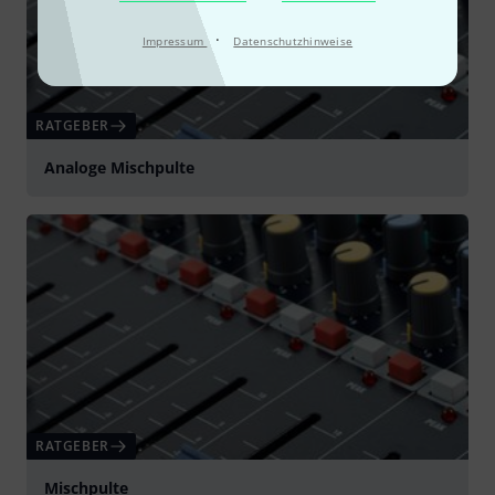
·
Impressum
Datenschutzhinweise
RATGEBER
Analoge Mischpulte
RATGEBER
Mischpulte