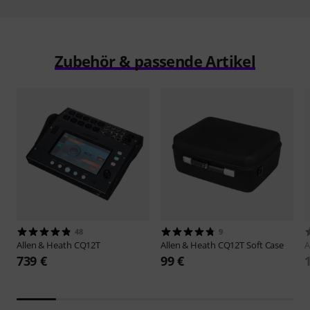
Zubehör & passende Artikel
48
9
Allen & Heath
CQ12T
Allen & Heath
CQ12T Soft Case
A
739 €
99 €