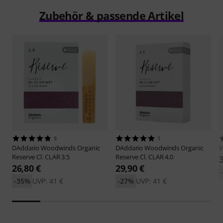
Zubehör & passende Artikel
5
1
DAddario Woodwinds
Organic
DAddario Woodwinds
Organic
V
Reserve Cl. CLAR 3.5
Reserve Cl. CLAR 4.0
26,80 €
29,90 €
-35%
UVP: 41 €
-27%
UVP: 41 €