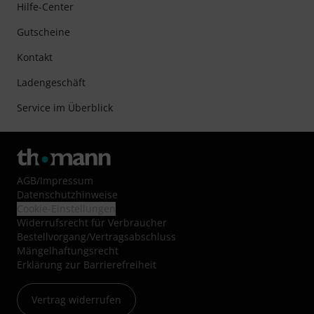
Hilfe-Center
Gutscheine
Kontakt
Ladengeschäft
Service im Überblick
AGB
/
Impressum
Datenschutzhinweise
Cookie-Einstellungen
Widerrufsrecht für Verbraucher
Bestellvorgang/Vertragsabschluss
Mängelhaftungsrecht
Erklärung zur Barrierefreiheit
Vertrag widerrufen