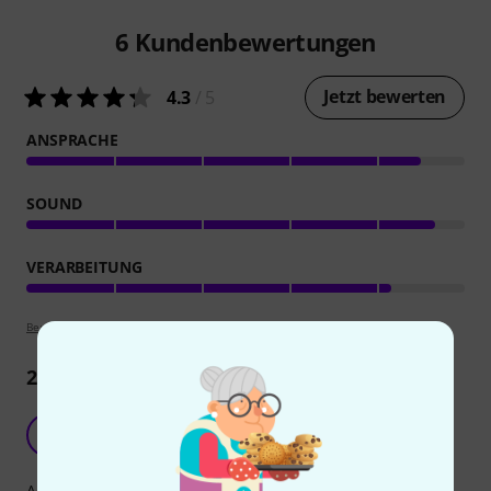
6
Kundenbewertungen
Jetzt bewerten
4.3
/ 5
ANSPRACHE
SOUND
VERARBEITUNG
Bewertungsrichtlinien
2
Rezensionen
M
Mameow 15.12.2025
Ansprache