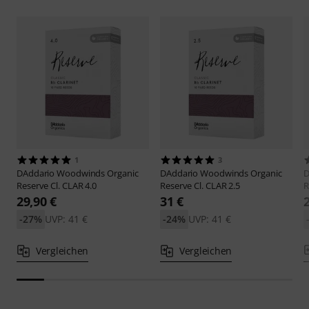
1
3
DAddario Woodwinds
Organic
DAddario Woodwinds
Organic
D
Reserve Cl. CLAR 4.0
Reserve Cl. CLAR 2.5
R
29,90 €
31 €
-27%
UVP: 41 €
-24%
UVP: 41 €
Vergleichen
Vergleichen