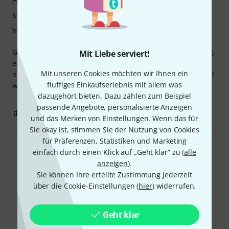
Sound
Verarbeitung
Gute und sehr leichte Ansprache. Auch sehr schönes Klang,
Mit Liebe serviert!
einfach zu spielen. Leider ist aber für mich zu dünn (
Mit unseren Cookies möchten wir Ihnen ein
normalerweise mit V12 3,5+ spielen ). Ich glaub mit Stärke 4
fluffiges Einkaufserlebnis mit allem was
würde sehr gut passen !!
dazugehört bieten. Dazu zählen zum Beispiel
passende Angebote, personalisierte Anzeigen
0
0
BEWERTUNG MELDEN
und das Merken von Einstellungen. Wenn das für
Sie okay ist, stimmen Sie der Nutzung von Cookies
für Präferenzen, Statistiken und Marketing
Alle Bewertungen lesen
einfach durch einen Klick auf „Geht klar“ zu (
alle
anzeigen
).
Sie können Ihre erteilte Zustimmung jederzeit
über die Cookie-Einstellungen (
hier
) widerrufen.
Schon gewusst?
Geht klar
Alle
Ratgeber