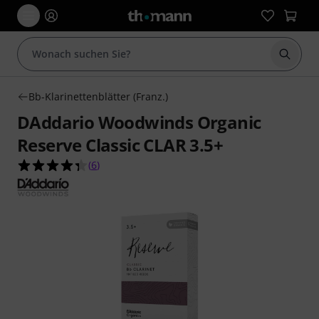
Suche 
Bb-Klarinettenblätter (Franz.)
DAddario Woodwinds Organic
Reserve Classic CLAR 3.5+
4.3 von 5 Sternen aus 6 Kundenbewertungen
(
6
)