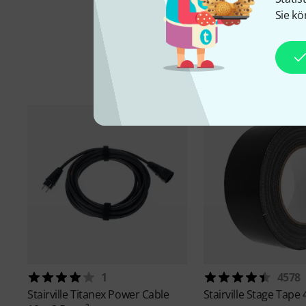
Sie kö
1
4578
Stairville
Titanex Power Cable
Stairville
Stage Tape 