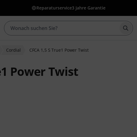
Reparaturservice
3 Jahre Garantie
Such
Cordial
CFCA 1,5 S True1 Power Twist
e1 Power Twist
wertungen