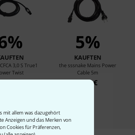
6%
5%
KAUFTEN
KAUFTEN
 CFCA 3,0 S True1
the sssnake Mains Power
ower Twist
Cable 5m
42 €
6,90 €
is mit allem was dazugehört
rte Anzeigen und das Merken von
von Cookies für Präferenzen,
u (
alle anzeigen
).