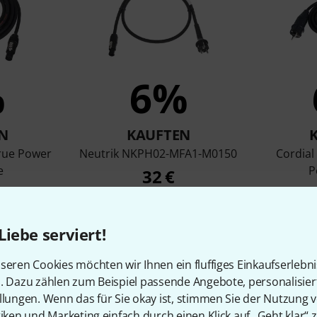
%
6%
N
KAUFTEN
True Power
Neutrik NKPH02-MFA1-M0150
Cordial
e
P
32 €
Liebe serviert!
Vergleichen
seren Cookies möchten wir Ihnen ein fluffiges Einkaufserlebn
n. Dazu zählen zum Beispiel passende Angebote, personalisie
llungen. Wenn das für Sie okay ist, stimmen Sie der Nutzung 
tiken und Marketing einfach durch einen Klick auf „Geht klar“ z