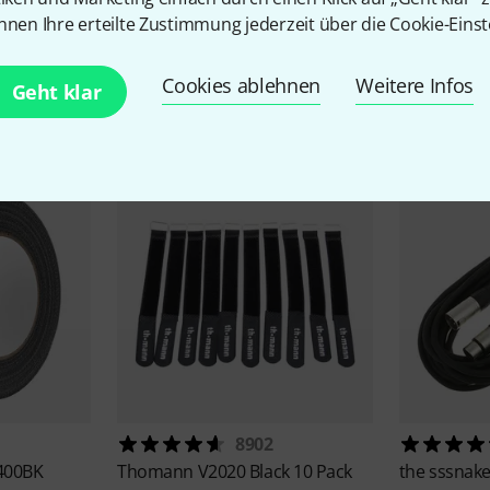
nnen Ihre erteilte Zustimmung jederzeit über die Cookie-Einst
Zubehör & passende Artike
Cookies ablehnen
Weitere Infos
Geht klar
8902
400BK
Thomann
V2020 Black 10 Pack
the sssnak