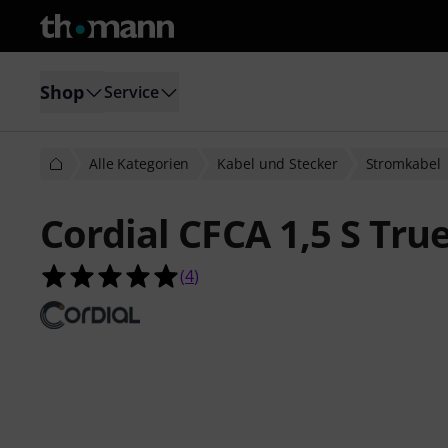
Shop
Service
Alle Kategorien
Kabel und Stecker
Stromkabel
Cordial CFCA 1,5 S Tru
5.0 von 5 Sternen aus 4 Kundenbe
(
4
)