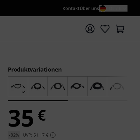
Kontakt
Über uns
DE / €
e mit Suchwort {searchTerm} starten
Produktvariationen
35
€
-32%
UVP: 51,17 €