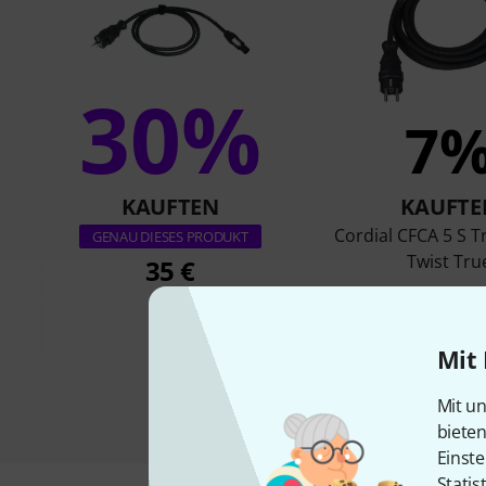
30%
7
KAUFTEN
KAUFTE
Cordial CFCA 5 S 
GENAU DIESES PRODUKT
Twist Tru
35 €
47 €
Mit 
Mit un
biete
Einste
Statis