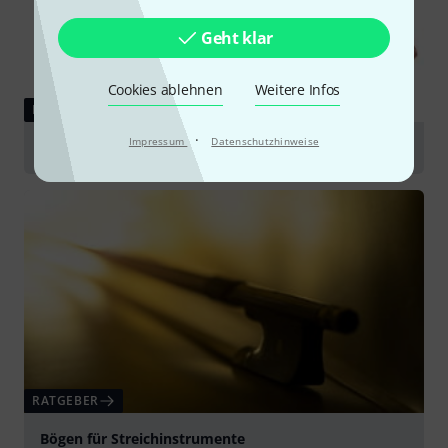
Geht klar
Cookies ablehnen
Weitere Infos
RATGEBER
·
Impressum
Datenschutzhinweise
Violinen
RATGEBER
Bögen für Streichinstrumente