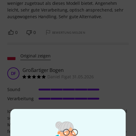
weniger zugetraut als dieses Modell bietet. Angenehm
leicht, sehr gute Verarbeitung, optisch ansprechend, sehr
ausgewogenes Handling. Sehr gute Alternative.
0
0
BEWERTUNG MELDEN
Original zeigen
Großartiger Bogen
DF
Daniel Figat 31.05.2026
Sound
Verarbeitung
Ich spiele Geige und habe den Unterschied im Bogengefühl
sofort gespürt. Der CodaBow führt sich fast von selbst.
Meine Lehrerin meinte, er sei sehr berechenbar und
federnd. Er mag zwar nicht die Wärme eines Fernambucus-