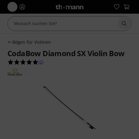
Suche 
Bögen für Violinen
CodaBow Diamond SX Violin Bow
5.0 von 5 Sternen aus 2 Kundenbewertungen
(
2
)