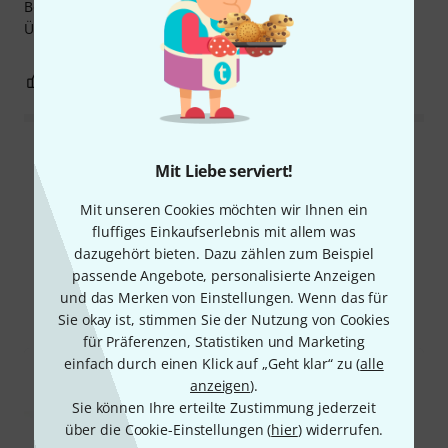
Bogens besitzen, aber er ist hervorragend für lange
Übungseinheiten geeignet.
0
0
BEWERTUNG MELDEN
Alle Bewertungen lesen
Mit Liebe serviert!
Mit unseren Cookies möchten wir Ihnen ein
fluffiges Einkaufserlebnis mit allem was
Schon gewusst?
dazugehört bieten. Dazu zählen zum Beispiel
passende Angebote, personalisierte Anzeigen
und das Merken von Einstellungen. Wenn das für
Alle
Ratgeber
Sie okay ist, stimmen Sie der Nutzung von Cookies
für Präferenzen, Statistiken und Marketing
einfach durch einen Klick auf „Geht klar“ zu (
alle
anzeigen
).
Sie können Ihre erteilte Zustimmung jederzeit
über die Cookie-Einstellungen (
hier
) widerrufen.