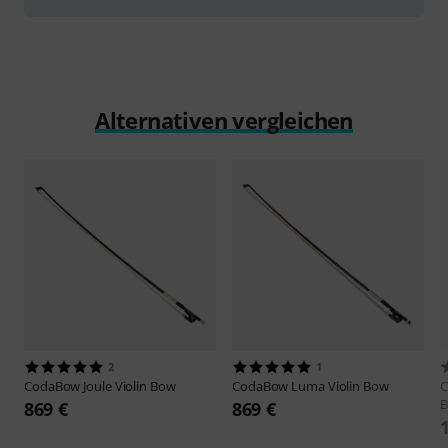
Alternativen vergleichen
2
1
CodaBow
Joule Violin Bow
CodaBow
Luma Violin Bow
B
869 €
869 €