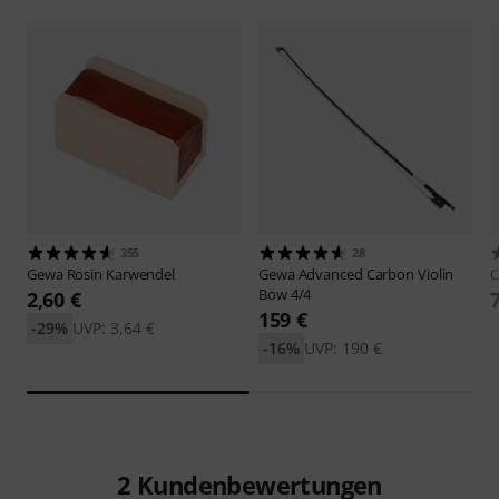
355
28
Gewa
Rosin Karwendel
Gewa
Advanced Carbon Violin
C
Bow 4/4
2,60 €
159 €
-29%
UVP: 3,64 €
-16%
UVP: 190 €
2
Kundenbewertungen