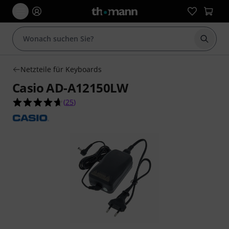
Suche 
Netzteile für Keyboards
Casio AD-A12150LW
4.6 von 5 Sternen aus 25 Kundenbewertungen
(
25
)