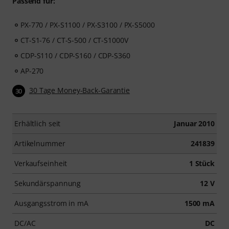
Passend für:
PX-770 / PX-S1100 / PX-S3100 / PX-S5000
CT-S1-76 / CT-S-500 / CT-S1000V
CDP-S110 / CDP-S160 / CDP-S360
AP-270
30 Tage Money-Back-Garantie
30
Erhältlich seit
Januar 2010
Artikelnummer
241839
Verkaufseinheit
1 Stück
Sekundärspannung
12 V
Ausgangsstrom in mA
1500 mA
DC/AC
DC