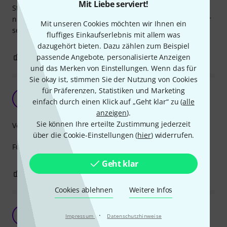
Mit Liebe serviert!
Steckdose steckt, wenn nicht funktioniert das Keyboard
nicht. Deshalb auch nur 4 Sterne. Ansonsten ist es ein sehr
Mit unseren Cookies möchten wir Ihnen ein
sehr gutes Netzteil.
fluffiges Einkaufserlebnis mit allem was
dazugehört bieten. Dazu zählen zum Beispiel
0
0
passende Angebote, personalisierte Anzeigen
BEWERTUNG MELDEN
und das Merken von Einstellungen. Wenn das für
Sie okay ist, stimmen Sie der Nutzung von Cookies
für Präferenzen, Statistiken und Marketing
Als Ersatz für mein Casio CDP-S100
A
einfach durch einen Klick auf „Geht klar“ zu (
alle
Amöna 10.03.2021
anzeigen
).
Sie können Ihre erteilte Zustimmung jederzeit
Verarbeitung
über die Cookie-Einstellungen (
hier
) widerrufen.
Funktioniert, was soll ich sagen...
Geht klar
0
1
BEWERTUNG MELDEN
Cookies ablehnen
Weitere Infos
Casio AD-A12150LW
·
S
Impressum
Datenschutzhinweise
Steffen645 08.10.2013