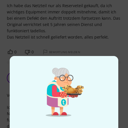
Ich habe das Netzteil nur als Reserveteil gekauft, da ich
wichtiges Equipment immer doppelt mitnehme, damit ich
bei einem Defekt den Auftritt trotzdem fortsetzen kann. Das
Original verrichtet seit 5 Jahren seinen Dienst und
funktioniert tadellos.
Das Netzteil ist schnell geliefert worden, alles perfekt.
0
0
BEWERTUNG MELDEN
Sehr gutes Netzteil
EE
Euklids Euphorisches Euphonium 05.10.2025
Verarbeitung
Ich habe dieses Netzteil für ein Keyboard gekauft. Ich kann
Netzteil in das Keyboard stecken und das Keyboard
funktioniert. Wichtig ist aber dabei, dass die andere Seite
des Netzteils, also die Seite mit den zwei Pinöpeln, in einer