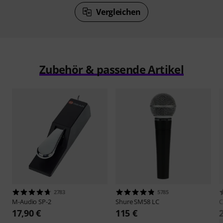
Vergleichen
Zubehör & passende Artikel
2783
5785
M-Audio
SP-2
Shure
SM58 LC
C
17,90 €
115 €