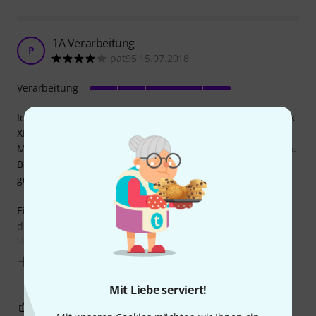
1A Verarbeitung
P
pat95 15.07.2018
Verarbeitung
Ich habe mir mit diesem Stagebox Housing, einigen Neutrik-
XLR-Dosen und einem Sommer Cable Quantum Highflex
Multicore gekauft. In der Kombination super zu verwenden.
Buchsen lassen sich leicht einbauen und Verarbeitung ist
gut.
Einen kleinen Kritikpunkt habe ich noch: Die Nummern für
die Anschlüsse sind so gedruckt, dass diese zumindest bei
Verwendung der
Mehr anzeigen
Mit Liebe serviert!
0
0
BEWERTUNG MELDEN