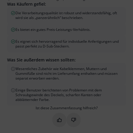
Was Käufern gefiel:
Die Verarbeitungsqualität ist robust und widerstandsfähig, oft
wird sie als „panzerähnlich“ beschrieben.
Es bietet ein gutes Preis-Leistungs-Verhältnis.
Es eignet sich hervorragend für individuelle Anfertigungen und
passt perfekt zu D-Sub-Steckern.
Was Sie außerdem wissen sollten:
Wesentliches Zubehör wie Kabelklemmen, Muttern und
Gummifüße sind nicht im Lieferumfang enthalten und müssen
separat erworben werden.
Einige Benutzer berichteten von Problemen mit dem
Schraubgewinde des Deckels, scharfen Kanten oder
abblätternder Farbe.
Ist diese Zusammenfassung hilfreich?
Markieren Sie diese Zusammenfassung
Markieren Sie diese Zusammen