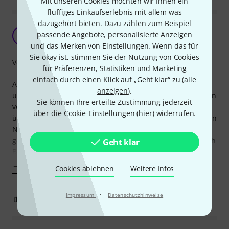
Mit unseren Cookies möchten wir Ihnen ein
fluffiges Einkaufserlebnis mit allem was
dazugehört bieten. Dazu zählen zum Beispiel
Massiv und geräumig
passende Angebote, personalisierte Anzeigen
D
Dabinielson 24.11.2023
und das Merken von Einstellungen. Wenn das für
Sie okay ist, stimmen Sie der Nutzung von Cookies
Verarbeitung
für Präferenzen, Statistiken und Marketing
einfach durch einen Klick auf „Geht klar“ zu (
alle
An die, die sich beschweren, dass die gedruckten Zahlen
anzeigen
).
unter den Buchsen verschwinden: D-Norm Buchsen werden
Sie können Ihre erteilte Zustimmung jederzeit
von hinten eingeschraubt. Deshalb steht die Buchse 3mm
über die Cookie-Einstellungen (
hier
) widerrufen.
über den Rand hinaus. Außerdem zeigen auch die extra von
Neutrik angebotenen Muttern (MFD), welche an den Rand
geklippst werden, die richtige Einbauweise. So können auch
Geht klar
Buchsen anders angeordnet werden,
Mehr anzeigen
Cookies ablehnen
Weitere Infos
·
Impressum
Datenschutzhinweise
2
0
BEWERTUNG MELDEN