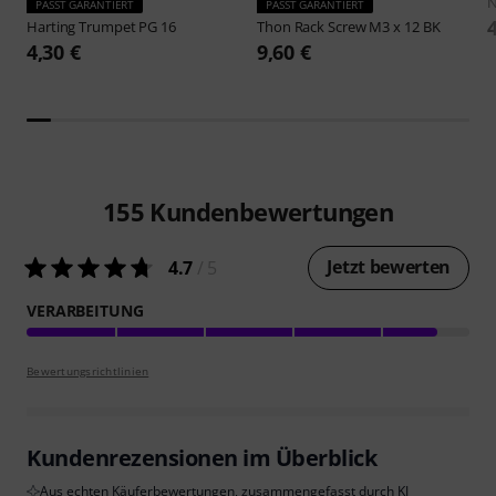
N
PASST GARANTIERT
PASST GARANTIERT
Harting
Trumpet PG 16
Thon
Rack Screw M3 x 12 BK
4,30 €
9,60 €
155
Kundenbewertungen
Jetzt bewerten
4.7
/ 5
VERARBEITUNG
Bewertungsrichtlinien
Kundenrezensionen im Überblick
Aus echten Käuferbewertungen, zusammengefasst durch KI