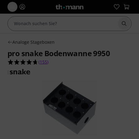
Suche 
Analoge Stageboxen
pro snake Bodenwanne 9950
4.7 von 5 Sternen aus 155 Kundenbewertungen
(
155
)