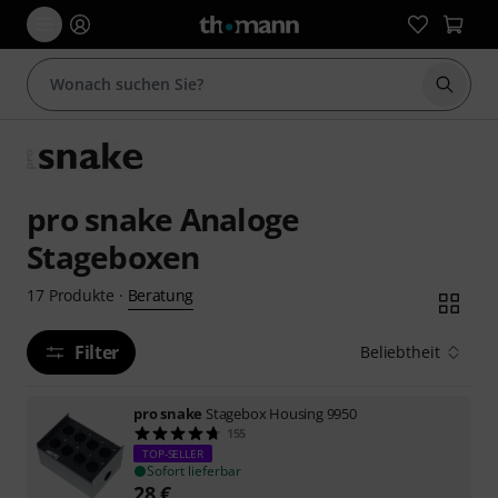
Suche 
pro snake Analoge
Stageboxen
Beratung
17
Produkte
·
Filter
Beliebtheit
pro snake
Stagebox Housing 9950
155
TOP-SELLER
Sofort lieferbar
28
€