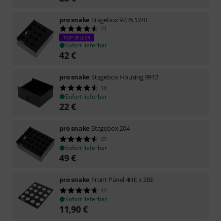
pro snake
Stagebox 9735 12/0
71
TOP-SELLER
Sofort lieferbar
42
€
pro snake
Stagebox Housing 9912
18
Sofort lieferbar
22
€
pro snake
Stagebox 204
37
Sofort lieferbar
49
€
pro snake
Front Panel 4HE x 2BE
17
Sofort lieferbar
11,90
€