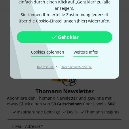
einfach durch einen Klick auf „Geht klar“ zu (
alle
anzeigen
).
Sie können Ihre erteilte Zustimmung jederzeit
über die Cookie-Einstellungen (
hier
) widerrufen.
Gefällt Ihnen, was Sie sehen?
Teilen
Hilfe & Feedback
Geht klar
Cookies ablehnen
Weitere Infos
·
Impressum
Datenschutzhinweise
Thomann Newsletter
Abonniere den Thomann Newsletter und gewinne mit
etwas Glück einen von
50 Gutscheinen
über jeweils
50€
!
Inspirierende Beiträge
Deals
Thomann Insights
E-Mail-Adresse
*