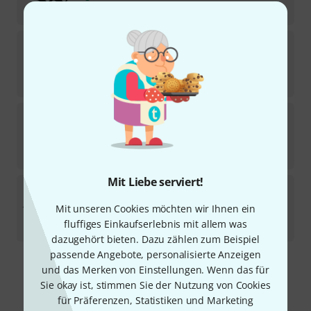
16,50
€
pro snake
9905
12
Sofort lieferbar
3,90
€
pro snake
9961 Rack Front Blank
6
Sofort lieferbar
4,50
€
Mit Liebe serviert!
pro snake
Front Panel 4HE 20/8
8
Mit unseren Cookies möchten wir Ihnen ein
Sofort lieferbar
fluffiges Einkaufserlebnis mit allem was
18,90
€
dazugehört bieten. Dazu zählen zum Beispiel
passende Angebote, personalisierte Anzeigen
und das Merken von Einstellungen. Wenn das für
Kostenloser Versand ab 29 €
Sie okay ist, stimmen Sie der Nutzung von Cookies
Alle Preise inkl. MwSt.
für Präferenzen, Statistiken und Marketing