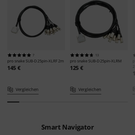
7
13
pro snake
SUB-D 25pin-XLRF 2m
pro snake
SUB-D 25pin-XLRM
p
145 €
125 €
Vergleichen
Vergleichen
Smart Navigator