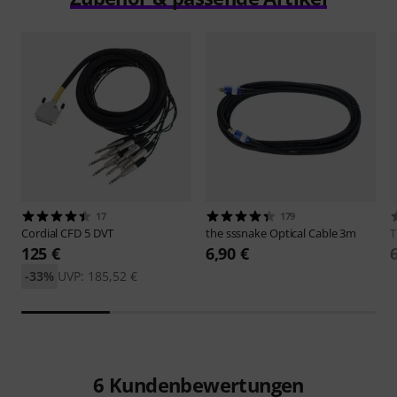
17
179
Cordial
CFD 5 DVT
the sssnake
Optical Cable 3m
125 €
6,90 €
-33%
UVP: 185,52 €
6
Kundenbewertungen