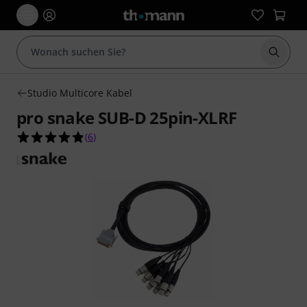
Suche 
Studio Multicore Kabel
pro snake SUB-D 25pin-XLRF
4.8 von 5 Sternen aus 6 Kundenbewertungen
(
6
)