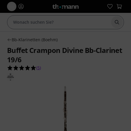
Suche 
Bb-Klarinetten (Boehm)
Buffet Crampon Divine Bb-Clarinet
19/6
5.0 von 5 Sternen aus 5 Kundenbewertungen
(
5
)