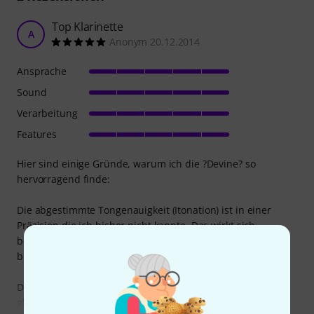
Top Klarinette
A
Anonym 20.12.2014
Ansprache
Sound
Verarbeitung
Features
Hier sind einige Gründe, warum ich die ?Devine? so
hervorragend finde:
Die abgestimmte Tongenauigkeit (Itonation) ist in einer
Präzision die ich bisher nicht kannte. Das wirkt sich
besonders beim Registerwechsel aus. Die Kopftöne (fis1 -
b1) sind besonders gut gelungen.
Die Mechanik ist ausgezeichnet. Die kleinen Wege bei
gleichmässig