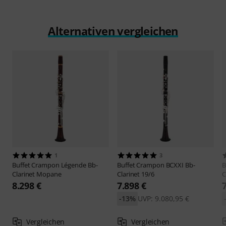
Alternativen vergleichen
1
3
Buffet Crampon
Légende Bb-
Buffet Crampon
BCXXI Bb-
B
Clarinet Mopane
Clarinet 19/6
C
8.298 €
7.898 €
-13%
UVP: 9.080,95 €
Vergleichen
Vergleichen