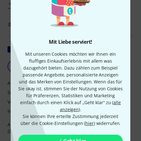
Mehr anzeigen
31
9
BEWERTUNG MELDEN
Mit Liebe serviert!
Original zeigen
Mit unseren Cookies möchten wir Ihnen ein
fluffiges Einkaufserlebnis mit allem was
Exzellent
B
dazugehört bieten. Dazu zählen zum Beispiel
Bruno9124 07.02.2015
passende Angebote, personalisierte Anzeigen
und das Merken von Einstellungen. Wenn das für
Ansprache
Sie okay ist, stimmen Sie der Nutzung von Cookies
Sound
für Präferenzen, Statistiken und Marketing
Verarbeitung
einfach durch einen Klick auf „Geht klar“ zu (
alle
anzeigen
).
Features
Sie können Ihre erteilte Zustimmung jederzeit
über die Cookie-Einstellungen (
hier
) widerrufen.
Alles, was eine Klarinette zu bieten hat, findet sich in der
Divine. Sie macht ihrem Namen alle Ehre: GÖTTLICH.
Geht klar