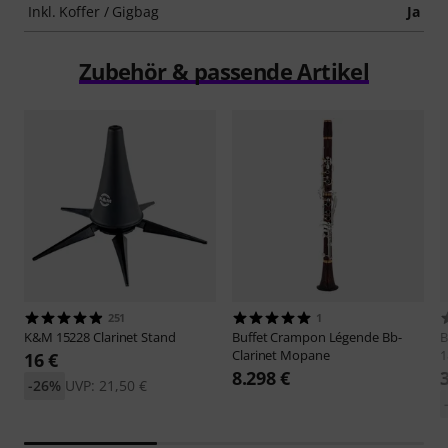
Inkl. Koffer / Gigbag
Ja
Zubehör & passende Artikel
251
1
K&M
15228 Clarinet Stand
Buffet Crampon
Légende Bb-
B
Clarinet Mopane
1
16 €
8.298 €
-26%
UVP: 21,50 €