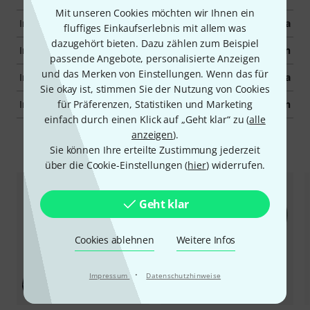
Mit unseren Cookies möchten wir Ihnen ein
Inkl. Plektren
Ja
fluffiges Einkaufserlebnis mit allem was
dazugehört bieten. Dazu zählen zum Beispiel
Inkl. Stimmgerät
Nein
passende Angebote, personalisierte Anzeigen
und das Merken von Einstellungen. Wenn das für
Inkl. Gurt
Ja
Sie okay ist, stimmen Sie der Nutzung von Cookies
Inkl. Lehrbuch
Nein
für Präferenzen, Statistiken und Marketing
einfach durch einen Klick auf „Geht klar“ zu (
alle
anzeigen
).
Zubehör & passende Artikel
Sie können Ihre erteilte Zustimmung jederzeit
über die Cookie-Einstellungen (
hier
) widerrufen.
Geht klar
Cookies ablehnen
Weitere Infos
·
Impressum
Datenschutzhinweise