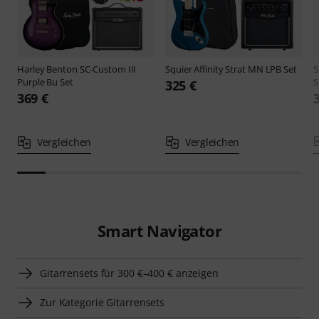
Harley Benton
SC-Custom III
Squier
Affinity Strat MN LPB Set
S
Purple Bu Set
S
325 €
369 €
Vergleichen
Vergleichen
Smart Navigator
Gitarrensets für 300 €–400 € anzeigen
Zur Kategorie Gitarrensets