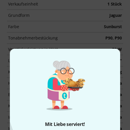
Verkaufseinheit
1 Stück
Grundform
Jaguar
Farbe
Sunburst
Tonabnehmerbestückung
P90, P90
Verstärkerleistung in Watt
20 W
Lautsprecher
1x 8"
Kanäle
Modeling
Hall
Ja
Effekte
Ja
Kopfhöreranschluss
Ja
Inkl. Koffer / Gigbag
Ja
Mit Liebe serviert!
Inkl. Kabel
Ja