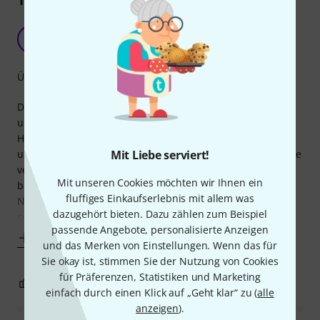
17
Rezensionen
Sehr hilfreich
A
Agapanthus 19.04.2020
Übersichtlichkeit
Der Notenchecker in Fächerform ist eine geniale Erfindung
und passt mit seinem kleinen Format sogar in die
Hosentasche. Damit ist er eine gute Unterstützung für
Mit Liebe serviert!
unterwegs, wenn man mal etwas weniger geläufige Akkorde
verwenden möchte, um etwas Farbe in das Spiel zu
Mit unseren Cookies möchten wir Ihnen ein
bringen.
fluffiges Einkaufserlebnis mit allem was
Nur leider ist der Notenchecker etwas unübersichtlich,
dazugehört bieten. Dazu zählen zum Beispiel
sodass man viel hin und her
passende Angebote, personalisierte Anzeigen
Mehr anzeigen
und das Merken von Einstellungen. Wenn das für
Sie okay ist, stimmen Sie der Nutzung von Cookies
für Präferenzen, Statistiken und Marketing
1
0
BEWERTUNG MELDEN
einfach durch einen Klick auf „Geht klar“ zu (
alle
anzeigen
).