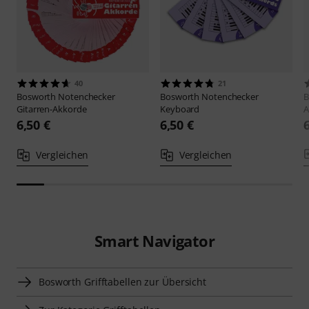
40
21
Bosworth
Notenchecker
Bosworth
Notenchecker
B
Gitarren-Akkorde
Keyboard
A
6,50 €
6,50 €
Vergleichen
Vergleichen
Smart Navigator
Bosworth Grifftabellen zur Übersicht