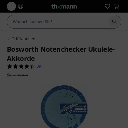
Suche 
Grifftabellen
Bosworth Notenchecker Ukulele-
Akkorde
4.3 von 5 Sternen aus 39 Kundenbewertungen
(
39
)