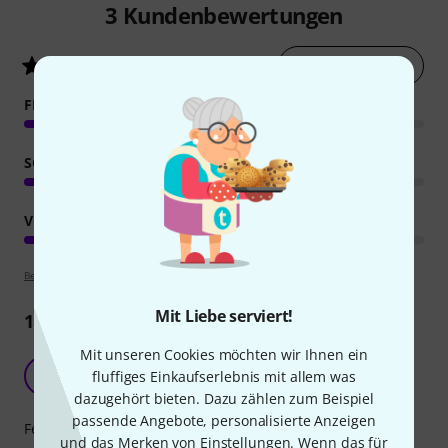
3
Kundenbewertungen
Jetzt bewerten
4.3
/ 5
FEATURES
SOUND
VERARBEITUNG
Bewertungsrichtlinien
Mit Liebe serviert!
1
Rezension
Mit unseren Cookies möchten wir Ihnen ein
Alles Top
S
fluffiges Einkaufserlebnis mit allem was
Soph2662 17.06.2025
dazugehört bieten. Dazu zählen zum Beispiel
passende Angebote, personalisierte Anzeigen
Features
und das Merken von Einstellungen. Wenn das für