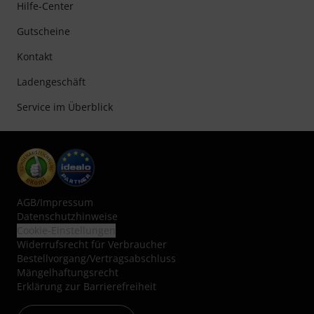
Hilfe-Center
Gutscheine
Kontakt
Ladengeschäft
Service im Überblick
AGB
/
Impressum
Datenschutzhinweise
Cookie-Einstellungen
Widerrufsrecht für Verbraucher
Bestellvorgang/Vertragsabschluss
Mängelhaftungsrecht
Erklärung zur Barrierefreiheit