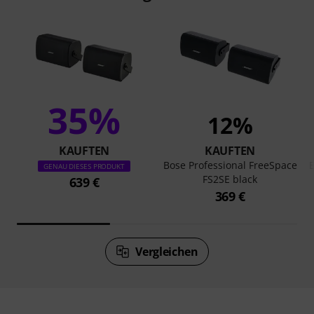
35%
12%
KAUFTEN
KAUFTEN
Bose Professional FreeSpace
B
GENAU DIESES PRODUKT
FS2SE black
639 €
369 €
Vergleichen