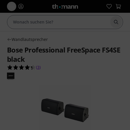
Suche 
Wandlautsprecher
Bose Professional FreeSpace FS4SE
black
4.3 von 5 Sternen aus 3 Kundenbewertungen
(
3
)