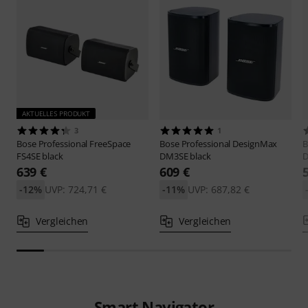
AKTUELLES PRODUKT
3
1
Bose Professional
FreeSpace
Bose Professional
DesignMax
B
FS4SE black
DM3SE black
D
639 €
609 €
-12%
UVP: 724,71 €
-11%
UVP: 687,82 €
Vergleichen
Vergleichen
Smart Navigator