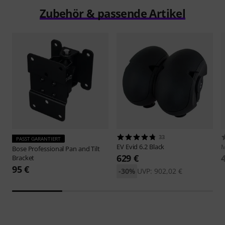
Zubehör & passende Artikel
33
PASST GARANTIERT
EV
Evid 6.2 Black
M
Bose Professional
Pan and Tilt
629 €
Bracket
95 €
-30%
UVP: 902,02 €