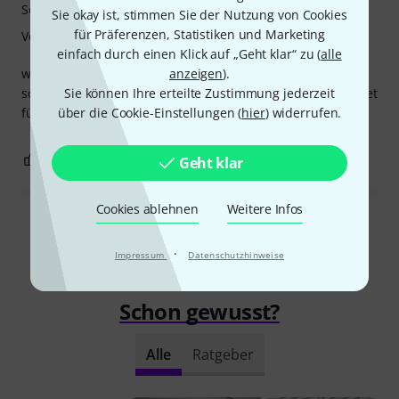
Sound
Sie okay ist, stimmen Sie der Nutzung von Cookies
für Präferenzen, Statistiken und Marketing
Verarbeitung
einfach durch einen Klick auf „Geht klar“ zu (
alle
wir sind wunschlos glücklich mit den Boxen! Gute Qualität,
anzeigen
).
schnelle und reibungslose Lieferung. Wir werden noch 1 Set
Sie können Ihre erteilte Zustimmung jederzeit
für die Terasse kaufen :)
über die Cookie-Einstellungen (
hier
) widerrufen.
0
0
BEWERTUNG MELDEN
Geht klar
Cookies ablehnen
Weitere Infos
Alle Bewertungen lesen
·
Impressum
Datenschutzhinweise
Schon gewusst?
Alle
Ratgeber